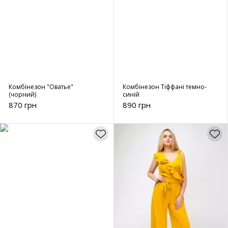
Комбінезон "Оватье"
Комбінезон Тіффані темно-
(чорний)
синій
870 грн
890 грн