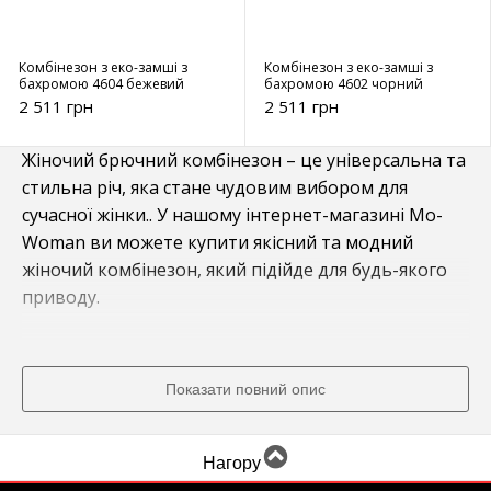
Комбінезон з еко-замші з
Комбінезон з еко-замші з
бахромою 4604 бежевий
бахромою 4602 чорний
2 511 грн
2 511 грн
Жіночий брючний комбінезон – це універсальна та
стильна річ, яка стане чудовим вибором для
сучасної жінки.. У нашому інтернет-магазині Mo-
Woman ви можете купити якісний та модний
жіночий комбінезон, який підійде для будь-якого
приводу.
Жіночий брючний комбінезон: модний
та зручний
Показати повний опис
Жіночий брючний комбінезон – це не лише
модний, але й зручний елемент гардеробу. Він
Нагору
створює елегантний образ та підходить для різних