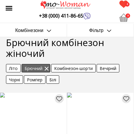
0
+38 (000) 411-86-65
0
Комбінезони
Фільтр
Брючний комбінезон
жіночий
Літо
Брючний
Комбінезон-шорти
Вечірній
Чорні
Ромпер
Білі