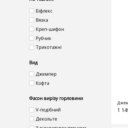
Біфлекс
Вязка
Креп-шифон
Рубчик
Трикотажні
Вид
Джемпер
Кофта
Фасон вирізу горловини
Джем
1 14
V-подібний
Декольте