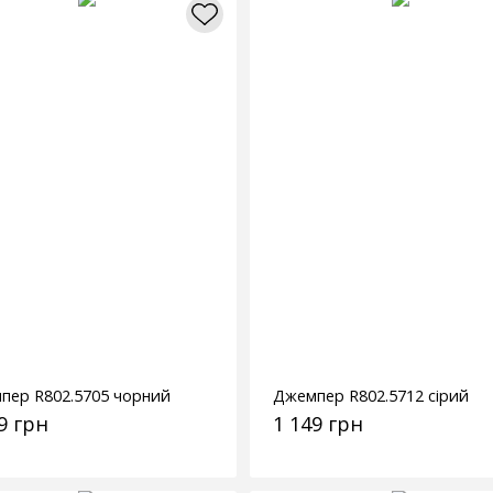
пер R802.5705 чорний
Джемпер R802.5712 сірий
9 грн
1 149 грн