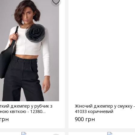
ткий джемпер у рубчик з
Жіночий джемпер у смужку -
ною квіткою - 12380
41033 коричневий
ий
 грн
900 грн