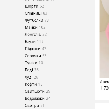
Шорти
62
Спідниці
83
Футболки
73
Майки
102
Лонгслів
22
Блузи
117
Піджаки
47
Сорочки
53
Туніки
10
Боді
36
Худі
26
Джем
Кофти
15
1 72
Свитшоти
29
Водолазки
24
Светри
51