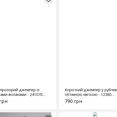
впрозорий джемпер із
Короткий джемпер у рубчик
вами-воланами - 241070
об'ємною квіткою - 12380
чний
рожевий
 грн
790 грн