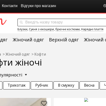
Контакти
Відгуки про магазин
Блузки
,
Сукня з екошкіри
,
брючні костюми
,
Нарядні плаття
дяг
Жіночий одяг
Верхній одяг
Жіночий 
а
Жіночий одяг
Кофти
фти жіночі
опулярності
Трикотаж
Рубчик
В смужку
Весна