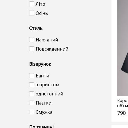
Літо
Осінь
Стиль
Нарядний
Повсякденний
Візерунок
Банти
з принтом
однотонний
Коро
Паєтки
об'єм
чорн
Смужка
790
По тканині