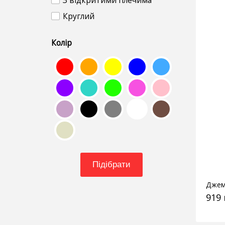
З відкритими плечима
Круглий
Колір
Підібрати
Джем
919