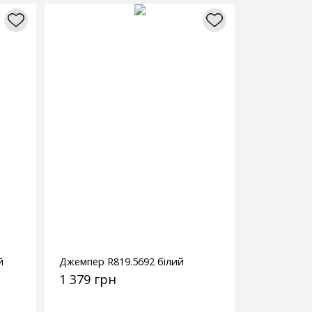
й
Джемпер R819.5692 білий
1 379 грн