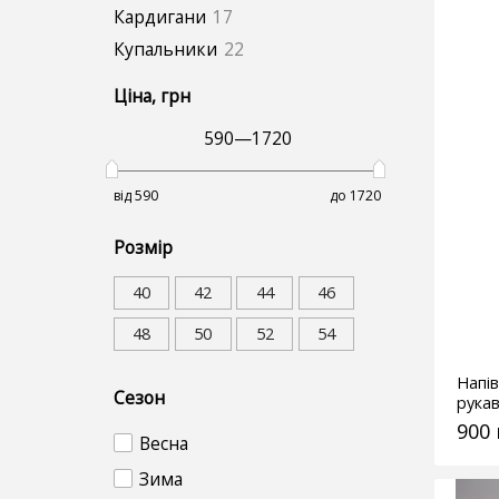
Кардигани
17
Купальники
22
Ціна
, грн
590
—
1720
від 590
до 1720
Розмір
40
42
44
46
48
50
52
54
Напі
Сезон
рука
моло
900
Весна
Зима