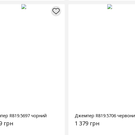
пер R819.5697 чорний
Джемпер R819.5706 червон
9 грн
1 379 грн