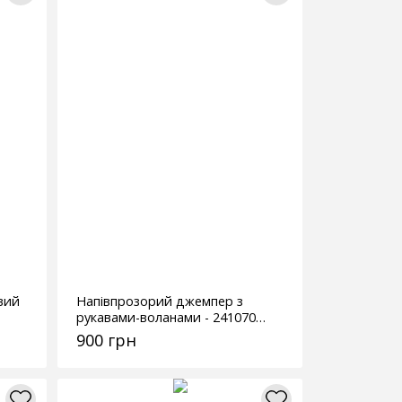
вий
Напівпрозорий джемпер з
рукавами-воланами - 241070
чорний
900 грн