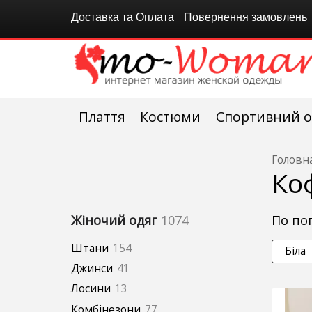
Доставка та Оплата
Повернення замовлень
Плаття
Костюми
Спортивний о
Головн
Ко
по п
Жіночий одяг
1074
Штани
154
Біла
Джинси
41
Лосини
13
Комбінезони
77