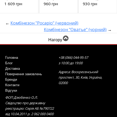
чорні
прикрашена
1 609 грн
960 грн
930 грн
стразами 4246
чорний
←
Комбінезон "Росаріо" (червоний)
Комбінезон "Оватье" (чорний)
→
Нагору
+38 (066) 044-95-57
Головна
з 10:00 до 19:00
Блог
Доставка
Адреса: Воскресенський
Повернення замовлень
проспект, 30, Київ, Україна,
Бренди
02000
Контакти
Відгуки
ФОП Дзюбенко О.Л.
Свідоцтво про державну
реєстрацію: Серія АБ №790722
від 10.04.2011 р. 2 062 000 0400