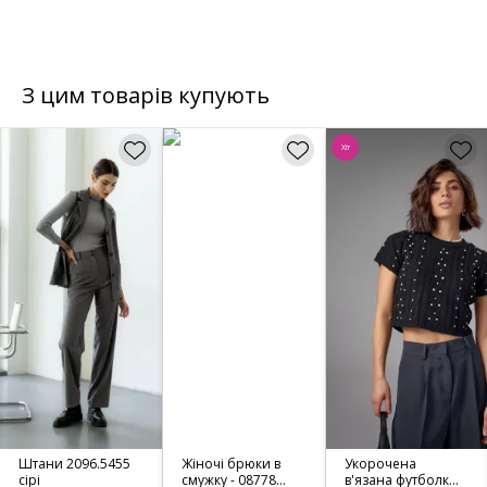
З цим товарів купують
Хіт
Штани 2096.5455
Жіночі брюки в
Укорочена
сірі
смужку - 08778
в'язана футболка