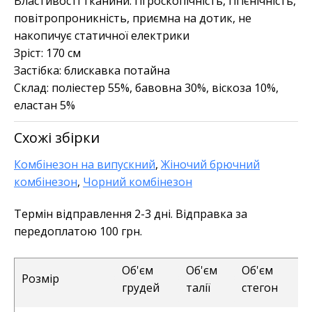
Властивості тканини:
гігроскопічність, гігієнічність,
повітропроникність, приємна на дотик, не
накопичує статичної електрики
Зріст:
170 см
Застібка:
блискавка потайна
Склад:
поліестер 55%, бавовна 30%, віскоза 10%,
еластан 5%
Схожі збірки
Комбінезон на випускний
,
Жіночий брючний
комбінезон
,
Чорний комбінезон
Термін відправлення 2-3 дні. Відправка за
передоплатою 100 грн.
Об'єм
Об'єм
Об'єм
Розмір
грудей
талії
стегон