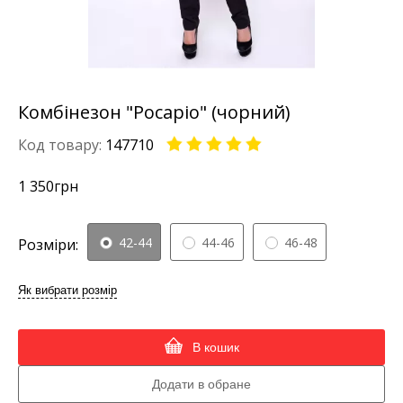
Комбінезон "Росаріо" (чорний)
Код товару:
147710
1 350
грн
42-44
44-46
46-48
Розміри:
Як вибрати розмір
В кошик