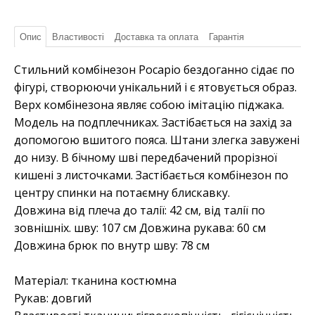
Опис
Властивості
Доставка та оплата
Гарантія
Стильний комбінезон Росаріо бездоганно сідає по
фігурі, створюючи унікальний і є ятовується образ.
Верх комбінезона являє собою імітацію піджака.
Модель на подплечниках. Застібається на захід за
допомогою вшитого пояса. Штани злегка завужені
до низу. В бічному шві передбачений прорізної
кишені з листочками. Застібається комбінезон по
центру спинки на потаємну блискавку.
Довжина від плеча до талії: 42 см, від талії по
зовнішніх. шву: 107 см Довжина рукава: 60 см
Довжина брюк по внутр шву: 78 см
Матеріал:
тканина костюмна
Рукав:
довгий