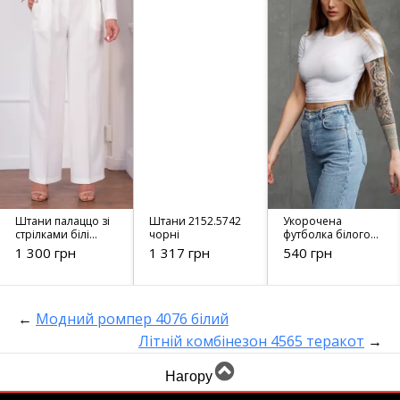
Штани палаццо зі
Штани 2152.5742
Укорочена
стрілками білі
чорні
футболка білого
4320
кольору 8381
1 300 грн
1 317 грн
540 грн
←
Модний ромпер 4076 білий
Літній комбінезон 4565 теракот
→
Нагору