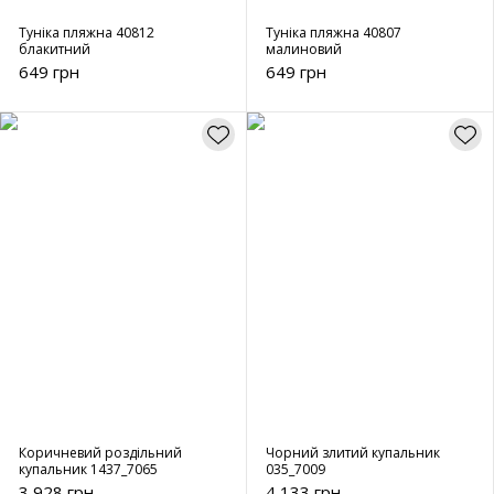
Туніка пляжна 40812
Туніка пляжна 40807
блакитний
малиновий
649 грн
649 грн
Коричневий роздільний
Чорний злитий купальник
купальник 1437_7065
035_7009
3 928 грн
4 133 грн