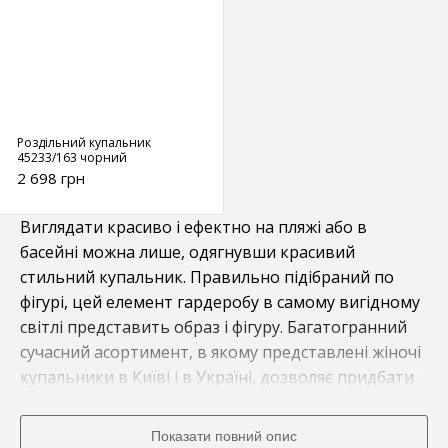
Роздільний купальник
45233/163 чорний
2 698 грн
Виглядати красиво і ефектно на пляжі або в
басейні можна лише, одягнувши красивий
стильний купальник. Правильно підібраний по
фігурі, цей елемент гардеробу в самому вигідному
світлі представить образ і фігуру. Багатогранний
сучасний асортимент, в якому представлені жіночі
купальники в Київі і в Україні, дозволяє придбати
саме ту модель, що повністю відповідає вашим
перевагам, типу фігури.
Показати повний опис