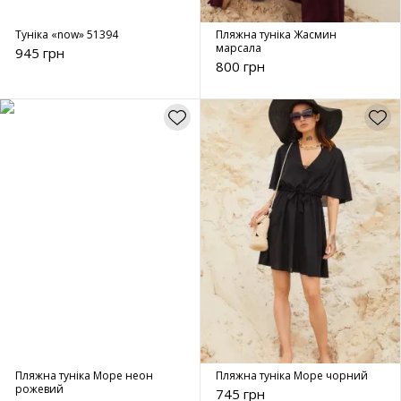
Туніка «now» 51394
Пляжна туніка Жасмин
марсала
945 грн
800 грн
Пляжна туніка Море неон
Пляжна туніка Море чорний
рожевий
745 грн