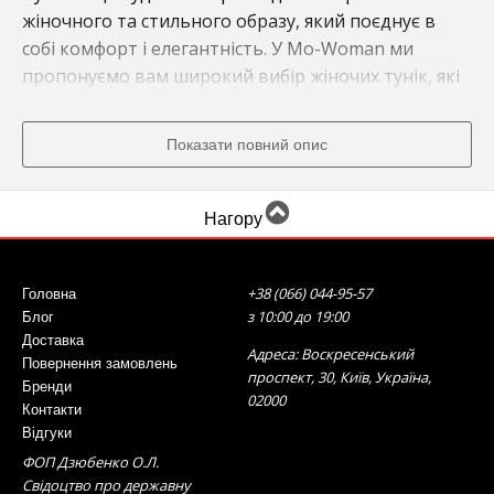
жіночного та стильного образу, який поєднує в
собі комфорт і елегантність. У Mo-Woman ми
пропонуємо вам широкий вибір жіночих тунік, які
доповнять ваш гардероб та підкреслять вашу
жіночність.
Показати повний опис
Модні жіночі туніки: Тренди сезону в
кожній деталі
Нагору
Наша колекція включає в себе різноманітні моделі
тунік - від класичних до більш екстравагантних. Ви
+38 (066) 044-95-57
Головна
зможете знайти туніку, яка відповідає вашому
з 10:00 до 19:00
Блог
стилю та додасть оригінальності вашому образу.
Доставка
Адреса: Воскресенський
Повернення замовлень
проспект, 30, Київ, Україна,
Бренди
Плаття туніка жіноча: Вдале поєднання
02000
Контакти
стилю та зручності
Відгуки
ФОП Дзюбенко О.Л.
Однією з популярних моделей у нашому
Свідоцтво про державну