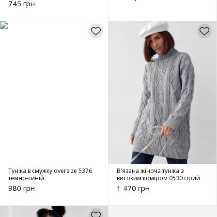
745 грн
Туніка в смужку oversize 5376
В'язана жіноча туніка з
темно-синій
високим коміром 0530 сірий
980 грн
1 470 грн