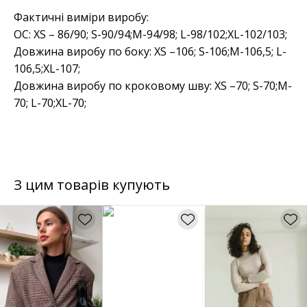
Фактичні виміри виробу:
ОС: XS – 86/90; S-90/94;M-94/98; L-98/102;XL-102/103;
Довжина виробу по боку: XS –106; S-106;M-106,5; L-
106,5;XL-107;
Довжина виробу по кроковому шву: XS –70; S-70;M-
70; L-70;XL-70;
З цим товарів купують