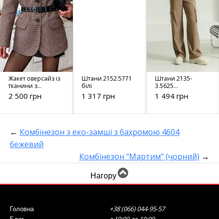
Жакет оверсайз із
Штани 2152.5771
Штани 2135-
тканини з
білі
3.5625
додаванням
коричневий
2 500 грн
1 317 грн
1 494 грн
бавовни бежевий
7110
←
Комбінезон з еко-замші з бахромою 4604
бежевий
Комбінезон "Мартим" (чорний)
→
Нагору
+38 (066) 044-95-57
Головна