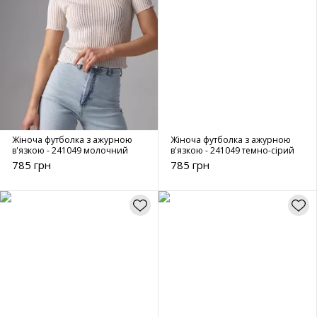
Жіноча футболка з ажурною
Жіноча футболка з ажурною
в'язкою - 241049 молочний
в'язкою - 241049 темно-сірий
785 грн
785 грн