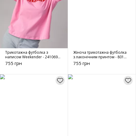
Трикотажна футболка з
Жіноча трикотажна футболка
написом Weekender - 241069
з лаконічним принтом - 80178
рожева
молочна
755 грн
755 грн