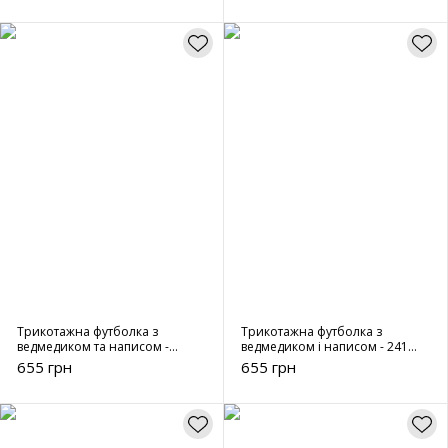
Трикотажна футболка з
Трикотажна футболка з
ведмедиком та написом -
ведмедиком і написом - 24110
24110 світло-сіра
молочна
655 грн
655 грн