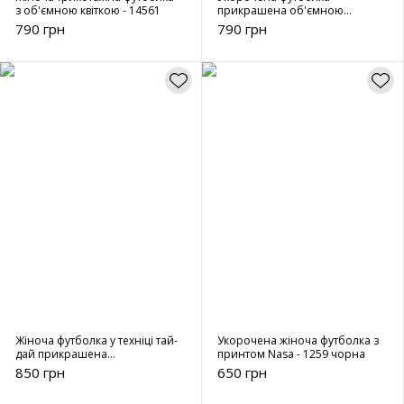
з об'ємною квіткою - 14561
прикрашена об'ємною
квіткою - 134567
790 грн
790 грн
Жіноча футболка у техніці тай-
Укорочена жіноча футболка з
дай прикрашена
принтом Nasa - 1259 чорна
термостразами - 13456 чорна
850 грн
650 грн