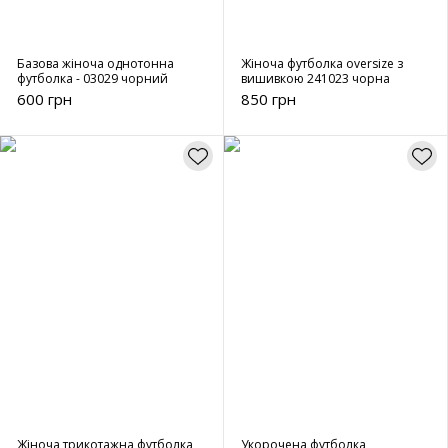
Базова жіноча однотонна
Жіноча футболка oversize з
футболка - 03029 чорний
вишивкою 241023 чорна
600 грн
850 грн
Жіноча трикотажна футболка
Укорочена футболка