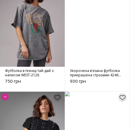
Футболка в техніці тай-дай з
Укорочена в'язана футболка
написом WEST-2126
прикрашена стразами 4246
світло-коричневий
750 грн
930 грн
Хіт