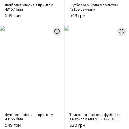
Футболка жіноча з принтом
Футболка жіноча з принтом
43157 біла
43159 бежевий
549 грн
549 грн
Футболка жіноча з принтом
Трикотажна жіноча футболка
43155 біла
з написом Miu Miu - 122345
чорна
549 грн
830 грн