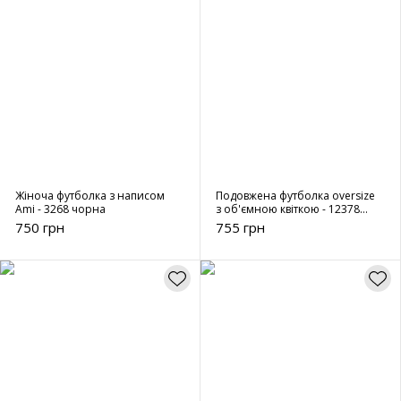
Жіноча футболка з написом
Подовжена футболка oversize
Ami - 3268 чорна
з об'ємною квіткою - 12378
біла
750 грн
755 грн