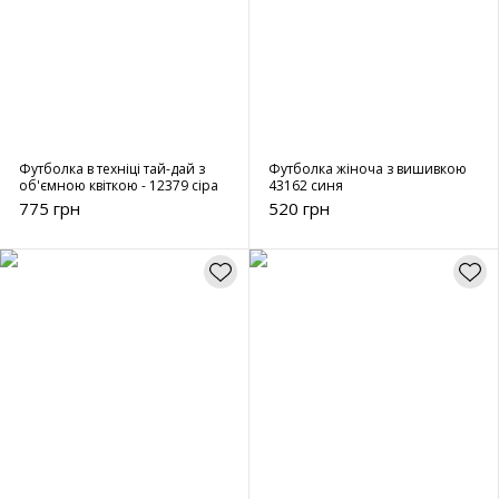
Футболка в техніці тай-дай з
Футболка жіноча з вишивкою
об'ємною квіткою - 12379 сіра
43162 синя
775 грн
520 грн