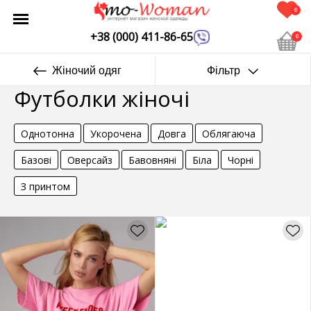
0
+38 (000) 411-86-65
0
Жіночий одяг
Фільтр
Футболки жіночі
Однотонна
Укорочена
Довга
Облягаюча
Базові
Оверсайз
Бавовняні
Біла
Чорні
З принтом