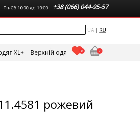
+38 (066) 044-95-57
Пн-Сб 10:00 до 19:00
UA
|
RU
одяг XL+
Верхній одяг плюс сайз
0
0
11.4581 рожевий