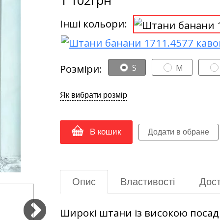
Інші кольори:
Розміри:
S
M
Як вибрати розмір
В кошик
Опис
Властивості
Дост
Широкі штани із високою посад