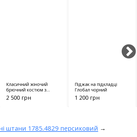
Класичний жіночий
Піджак на підкладці
брючний костюм з
Глобал чорний
піджаком - 09397
2 500 грн
1 200 грн
ні штани 1785.4829 персиковий
→