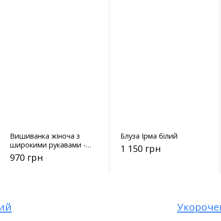
Вишиванка жіноча з
Блуза Ірма білий
широкими рукавами -
1 150 грн
5670
970 грн
вий
Укороче