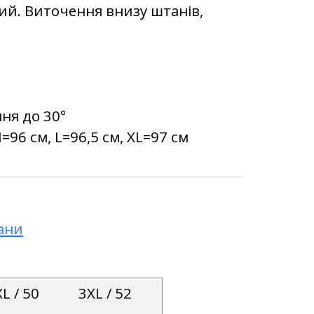
ий. Виточення внизу штанів,
ня до 30°
=96 см, L=96,5 см, XL=97 см
ани
L / 50
3XL / 52