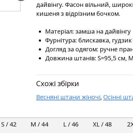
дайвінгу. Фасон вільний, широк
кишеня з відрізним бочком.
Матеріал: замша на дайвінгу
Фурнітура: блискавка, гудзик
Догляд за одягом: ручне пран
Довжина штанів: S=95,5 см, M
Схожі збірки
Весняні штани жіночі
,
Осінні шт
S / 42
M / 44
L / 46
XL / 48
2X