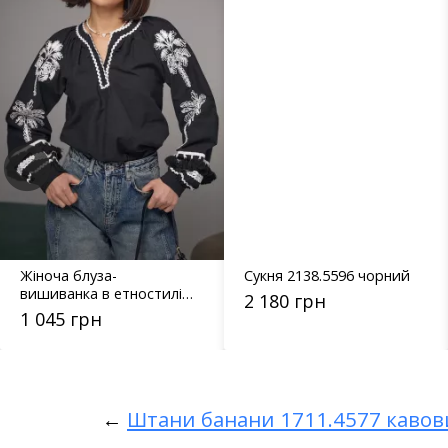
Жіноча блуза-
Сукня 2138.5596 чорний
вишиванка в етностилі
2 180 грн
15602 чорна
1 045 грн
←
Штани банани 1711.4577 каво