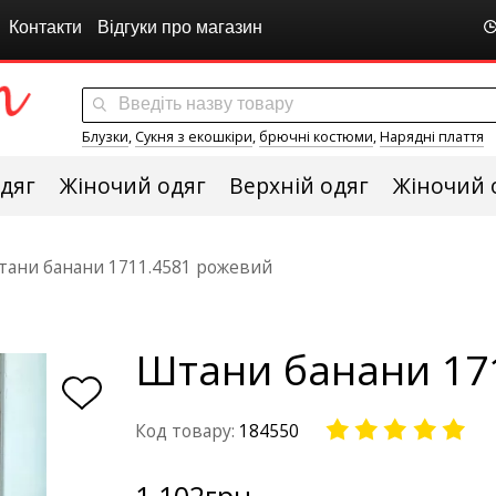
Контакти
Відгуки про магазин
Блузки
,
Сукня з екошкіри
,
брючні костюми
,
Нарядні плаття
дяг
Жіночий одяг
Верхній одяг
Жіночий 
ани банани 1711.4581 рожевий
Штани банани 17
Код товару:
184550
1 102
грн