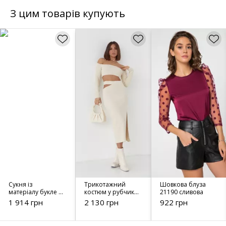
З цим товарів купують
Сукня із
Трикотажний
Шовкова блуза
матеріалу букле з
костюм у рубчик -
21190 сливова
люрексовою
23015 кремовий
1 914 грн
2 130 грн
922 грн
ніттю 51431