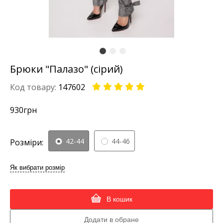
Брюки "Палазо" (сірий)
Код товару:
147602
930
грн
42-44
44-46
Розміри:
Як вибрати розмір
В кошик