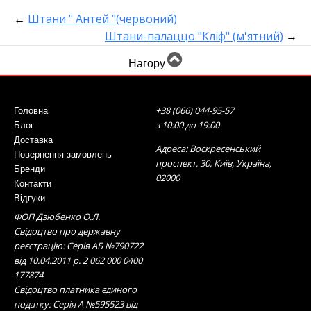
←
Штани " Антей "(червоний)
Штани-палаццо "Кліф" (м'ятний)
→
Нагору
+38 (066) 044-95-57
Головна
з 10:00 до 19:00
Блог
Доставка
Адреса: Воскресенський
Повернення замовлень
проспект, 30, Київ, Україна,
Бренди
02000
Контакти
Відгуки
ФОП Дзюбенко О.Л.
Свідоцтво про державну
реєстрацію: Серія АБ №790722
від 10.04.2011 р. 2 062 000 0400
177874
Свідоцтво платника єдиного
податку: Серія А №595523 від