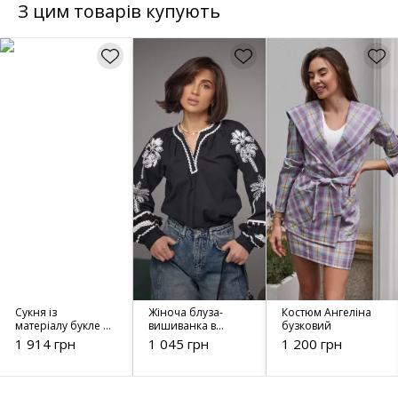
З цим товарів купують
Сукня із
Жіноча блуза-
Костюм Ангеліна
матеріалу букле з
вишиванка в
бузковий
люрексовою
етностилі 15602
1 914 грн
1 045 грн
1 200 грн
ніттю 51431
чорна