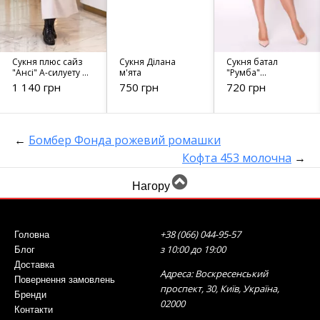
Сукня плюс сайз
Сукня Ділана
Сукня батал
"Ансі" А-силуету з
м'ята
"Румба"
довгими
(чорний+бузковий)
1 140 грн
750 грн
720 грн
рукавами у
молочному
кольорі
←
Бомбер Фонда рожевий ромашки
Кофта 453 молочна
→
Нагору
+38 (066) 044-95-57
Головна
з 10:00 до 19:00
Блог
Доставка
Адреса: Воскресенський
Повернення замовлень
проспект, 30, Київ, Україна,
Бренди
02000
Контакти