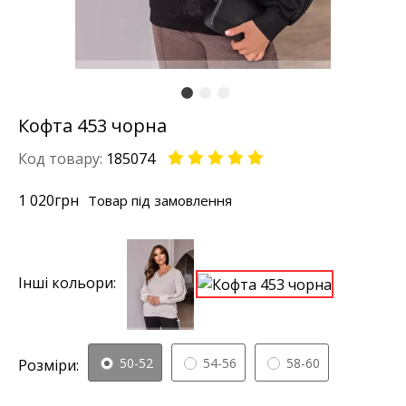
Кофта 453 чорна
Код товару:
185074
1 020
грн
Товар під замовлення
Інші кольори:
50-52
54-56
58-60
Розміри: