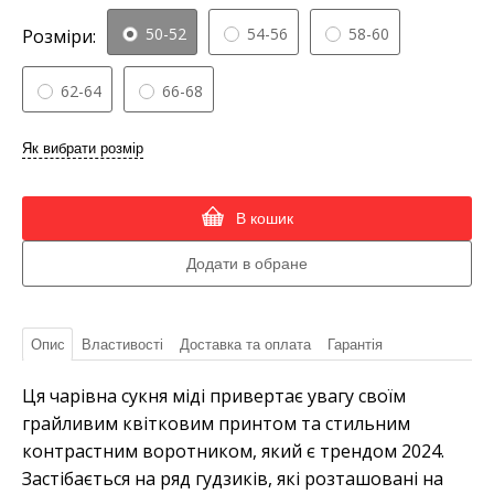
50-52
54-56
58-60
Розміри:
62-64
66-68
Як вибрати розмір
В кошик
Опис
Властивості
Доставка та оплата
Гарантія
Ця чарівна сукня міді привертає увагу своїм
грайливим квітковим принтом та стильним
контрастним воротником, який є трендом 2024.
Застібається на ряд гудзиків, які розташовані на