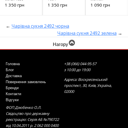
1 350 грн
1 350 грн
1 090 грн
←
Чарівна сукня 2492 чорна
Чарівна сукня 2492 зелена
→
Нагору
+38 (066) 044-95-57
Головна
з 10:00 до 19:00
Блог
Доставка
Адреса: Воскресенський
Повернення замовлень
проспект, 30, Київ, Україна,
Бренди
02000
Контакти
Відгуки
ФОП Дзюбенко О.Л.
Свідоцтво про державну
реєстрацію: Серія АБ №790722
від 10.04.2011 р. 2 062 000 0400