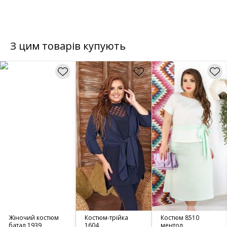
З цим товарів купують
Жіночий костюм
Костюм-трійка
Костюм 8510
батал 1939
1604
ментол