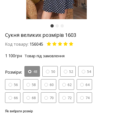
Сукня великих розмірів 1603
Код товару:
156045
1 100
грн
Товар під замовлення
48
50
52
54
Розміри:
56
58
60
62
64
66
68
70
72
74
Як вибрати розмір