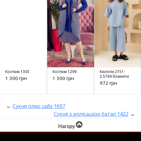
Костюм 1303
Костюм 1299
Кюлоти 2151-
2.5769 блакитні
1 300 грн
1 300 грн
972 грн
←
Сукня плюс сайз 1697
Сукня з аплікацією батал 1422
→
Нагору