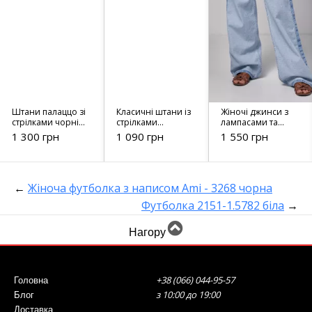
Штани палаццо зі
Класичні штани із
Жіночі джинси з
стрілками чорні
стрілками
лампасами та
4316
прямого крою -
накладними
1 300 грн
1 090 грн
1 550 грн
24010 хакі
кишенями - 3237
блакитний
←
Жіноча футболка з написом Ami - 3268 чорна
Футболка 2151-1.5782 біла
→
Нагору
+38 (066) 044-95-57
Головна
з 10:00 до 19:00
Блог
Доставка