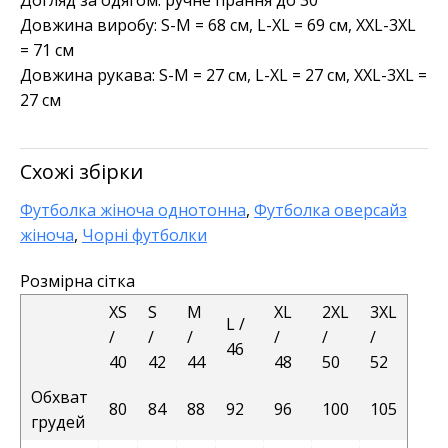
Довжина виробу: S-M = 68 см, L-XL = 69 см, XXL-3XL
= 71 см
Довжина рукава: S-M = 27 см, L-XL = 27 см, XXL-3XL =
27 см
Схожі збірки
Футболка жіноча однотонна
,
Футболка оверсайз
жіноча
,
Чорні футболки
Розмірна сітка
XS
S
M
XL
2XL
3XL
L /
/
/
/
/
/
/
46
40
42
44
48
50
52
Обхват
80
84
88
92
96
100
105
грудей