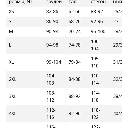
розмір, NT
грудей
талії
стегон
(джинс
XS
82-86
62-66
88-92
25/26
S
86-90
68-70
92-96
27
M
90-94
70-74
96-100
28/29
100-
L
94-98
74-78
29/30
104
105-
XL
99-104
79-84
31/32
110
104-
110-
2XL
84-88
32/36
108
114
108-
114-
3XL
88-92
38/40
112
118
112-
118-
4XL
92-96
40/42
116
122
116-
122-