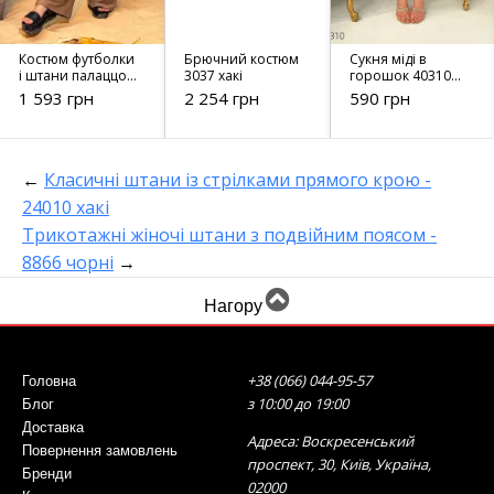
Костюм футболки
Брючний костюм
Сукня міді в
і штани палаццо з
3037 хакі
горошок 40310
трикотаж 3194
білий
1 593 грн
2 254 грн
590 грн
←
Класичні штани із стрілками прямого крою -
24010 хакі
Трикотажні жіночі штани з подвійним поясом -
8866 чорні
→
Нагору
+38 (066) 044-95-57
Головна
з 10:00 до 19:00
Блог
Доставка
Адреса: Воскресенський
Повернення замовлень
проспект, 30, Київ, Україна,
Бренди
02000