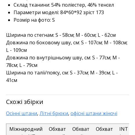
Склад тканини: 54% поліестер, 46% тенсел
Параметри моделі: 84*60*92 зріст 173
Розмір на фото: S
Ширина по стегнам: S - 58см; M - 60см; L - 62см
Довжина по боковому шву, см: S - 107см; M - 108см;
L - 109см
Довжина по внутрішньому шву, см: S - 77см; M -
78см; L - 79см
Ширина по талії/поясу, см: S - 37см; M - 39см; L -
41см
Схожі збірки
Осінні штани
,
Літні брюки
,
офісні штани жіночі
Міжнародний
Обхват
Обхват
Обхват
INT