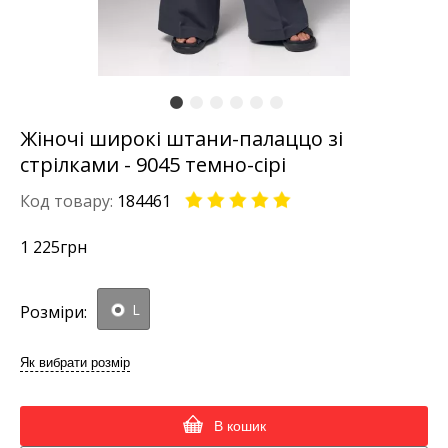
Жіночі широкі штани-палаццо зі
стрілками - 9045 темно-сірі
Код товару:
184461
1 225
грн
L
Розміри:
Як вибрати розмір
В кошик