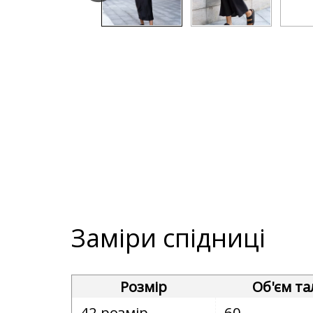
Заміри спідниці
Розмір
Об'єм тал
42 розмір
60