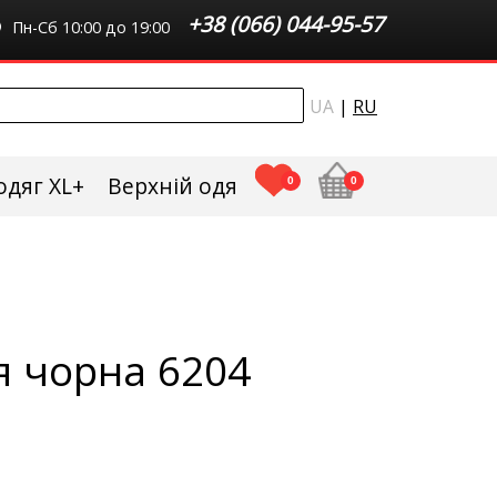
+38 (066) 044-95-57
Пн-Сб 10:00 до 19:00
UA
|
RU
одяг XL+
Верхній одяг плюс сайз
0
0
я чорна 6204