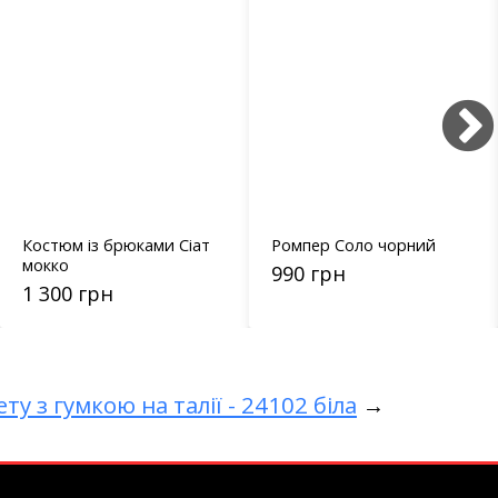
Ромпер Соло чорний
Трикотажний джемпер
у рубчик з
990 грн
краплеподібним вирізом
600 грн
- 8762 молочний
ту з гумкою на талії - 24102 біла
→