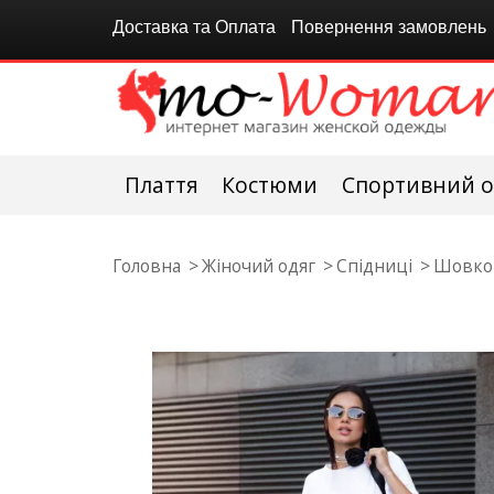
Доставка та Оплата
Повернення замовлень
Плаття
Костюми
Спортивний о
Головна
Жіночий одяг
Спідниці
Шовков