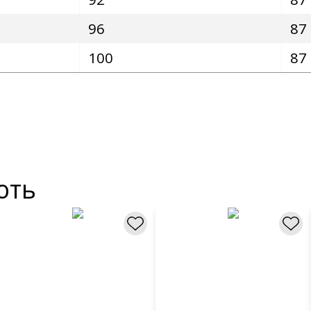
96
87
100
87
ють