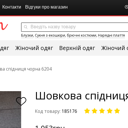
Контакти
Відгуки про магазин
Блузки
,
Сукня з екошкіри
,
брючні костюми
,
Нарядні плаття
дяг
Жіночий одяг
Верхній одяг
Жіночий 
а спідниця чорна 6204
Шовкова спідниц
Код товару:
185176
1 053
грн