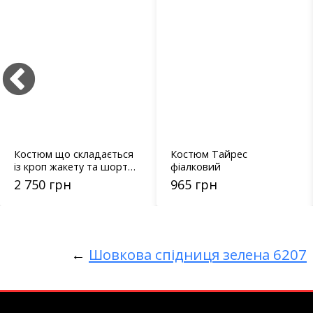
Костюм Тайрес
Вишиванка жіноча з
фіалковий
широкими рукавами -
5670
965 грн
970 грн
←
Шовкова спідниця зелена 6207