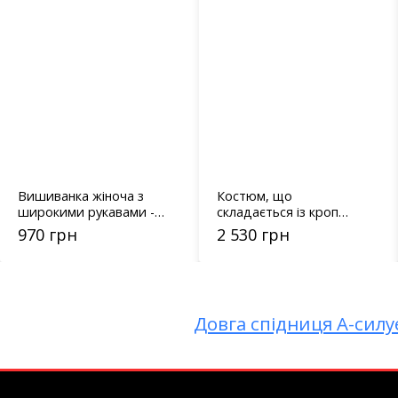
Костюм, що
Костюм із брюками Сіат
складається із кроп
мокко
жакету та шортів
2 530 грн
1 300 грн
спідниці сірий Барбі
3218
Довга спідниця А-силуе