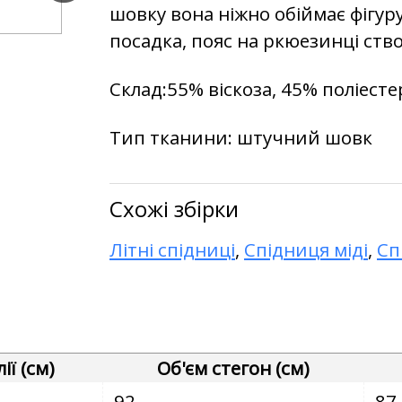
шовку вона ніжно обіймає фігур
посадка, пояс на ркюезинці ст
Склад:55% віскоза, 45% поліесте
Тип тканини: штучний шовк
Схожі збірки
Літні спідниці
,
Спідниця міді
,
Сп
ії (см)
Об'єм стегон (см)
92
87