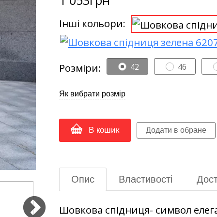
Інші кольори:
Розміри:
42
46
Як вибрати розмір
В кошик
Опис
Властивості
Дост
Шовкова спідниця- символ елега