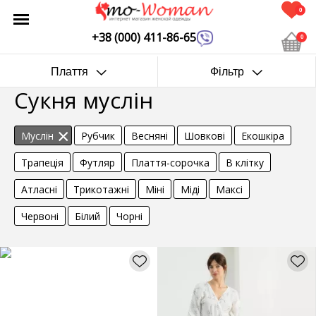
0
+38 (000) 411-86-65
0
Плаття
Фільтр
Сукня муслін
Муслін
Рубчик
Весняні
Шовкові
Екошкіра
Трапеція
Футляр
Плаття-сорочка
В клітку
Атласні
Трикотажні
Міні
Міді
Максі
Червоні
Білий
Чорні