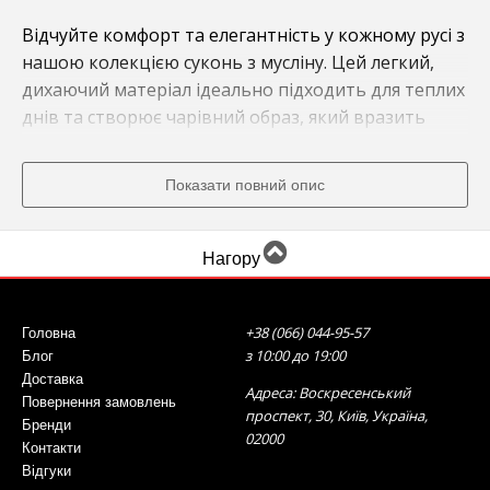
Відчуйте комфорт та елегантність у кожному русі з
нашою колекцією суконь з мусліну. Цей легкий,
дихаючий матеріал ідеально підходить для теплих
днів та створює чарівний образ, який вразить
кожного.
Показати повний опис
М'якість та Елегантність
Сукні з мусліну від Mo-Woman - це втілення
Нагору
жіночності та ніжності. Вони мають неймовірно
м'який на дотик матеріал, який ніжно огортає
ваше тіло, надаючи вам відчуття легкості та
+38 (066) 044-95-57
Головна
комфорту.
з 10:00 до 19:00
Блог
Доставка
Адреса: Воскресенський
Створіть Свій Чарівний Образ
Повернення замовлень
проспект, 30, Київ, Україна,
Бренди
02000
Плаття з мусліну - це чудовий вибір як для
Контакти
Відгуки
повсякденного використання, так і для особливих