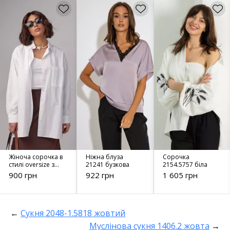
Жіноча сорочка в
Ніжна блуза
Сорочка
стилі oversize з
21241 бузкова
2154.5757 біла
розрізами - 6993
900 грн
922 грн
1 605 грн
біла
←
Сукня 2048-1.5818 жовтий
Муслінова сукня 1406.2 жовта
→