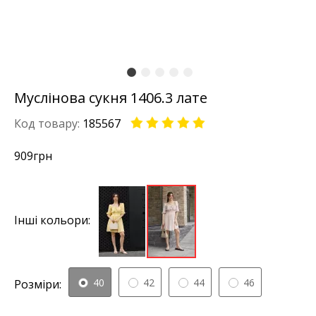
Муслінова сукня 1406.3 лате
Код товару:
185567
909
грн
Інші кольори:
40
42
44
46
Розміри: