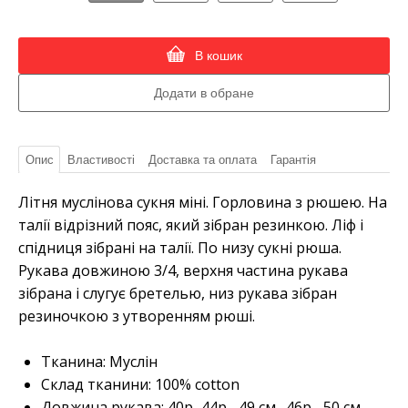
В кошик
Опис
Властивості
Доставка та оплата
Гарантія
Літня муслінова сукня міні. Горловина з рюшею. На
талії відрізний пояс, який зібран резинкою. Ліф і
спідниця зібрані на талії. По низу сукні рюша.
Рукава довжиною 3/4, верхня частина рукава
зібрана і слугує бретелью, низ рукава зібран
резиночкою з утворенням рюші.
Тканина: Муслін
Склад тканини: 100% cotton
Довжина рукава: 40р.-44р.- 49 см., 46р.- 50 см.