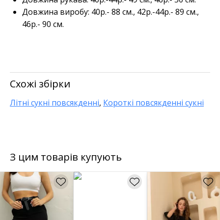
Довжина виробу: 40р.- 88 см., 42р.-44р.- 89 см.,
46р.- 90 см.
Схожі збірки
Літні сукні повсякденні
,
Короткі повсякденні сукні
З цим товарів купують