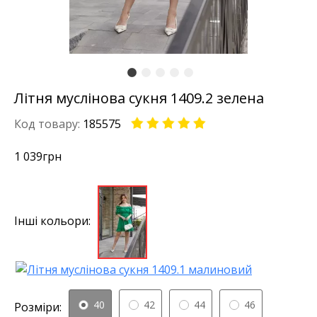
Літня муслінова сукня 1409.2 зелена
Код товару:
185575
1 039
грн
Інші кольори:
40
42
44
46
Розміри: