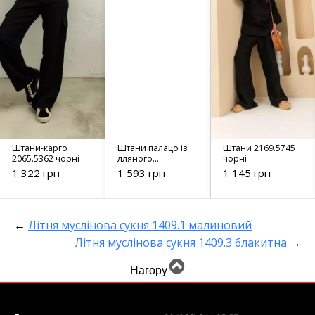
Штани-карго
Штани палацо із
Штани 2169.5745
2065.5362 чорні
лляного
чорні
матеріалу з
1 322 грн
1 593 грн
1 145 грн
імітацією білизни
мокко 4296
←
Літня муслінова сукня 1409.1 малиновий
Літня муслінова сукня 1409.3 блакитна
→
Нагору