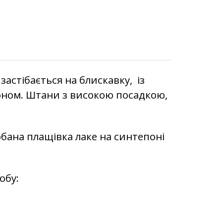
астібається на блискавку, із
ном. Штани з високою посадкою,
обана плащівка лаке на синтепоні
обу: