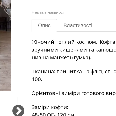
Немає в наявності
Опис
Властивості
Жіночий теплий костюм. Кофта з
зручними кишенями та капюшо
низ на манжеті (гумка).
Тканина: тринитка на флісі, сть
100.
Орієнтовні виміри готового вир
Заміри кофти:
48-50 ОГ- 120 см