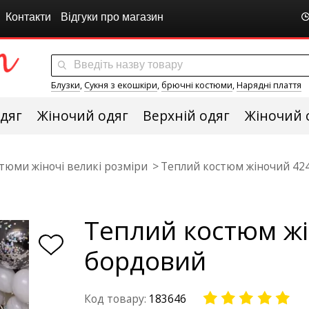
Контакти
Відгуки про магазин
Блузки
,
Сукня з екошкіри
,
брючні костюми
,
Нарядні плаття
дяг
Жіночий одяг
Верхній одяг
Жіночий 
тюми жіночі великі розміри
Теплий костюм жіночий 42
Теплий костюм ж
бордовий
Код товару:
183646