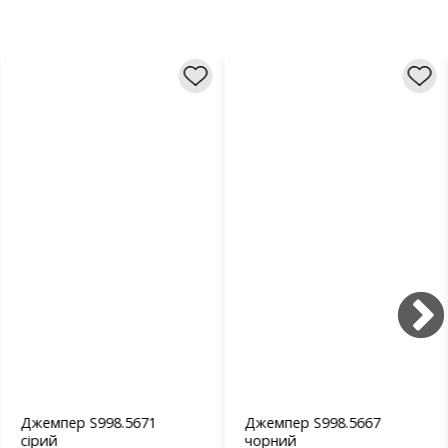
Джемпер S998.5671
Джемпер S998.5667
сірий
чорний