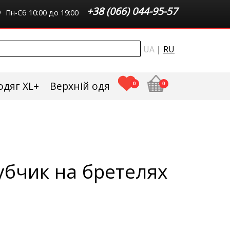
+38 (066) 044-95-57
Пн-Сб 10:00 до 19:00
UA
|
RU
одяг XL+
Верхній одяг плюс сайз
0
0
убчик на бретелях