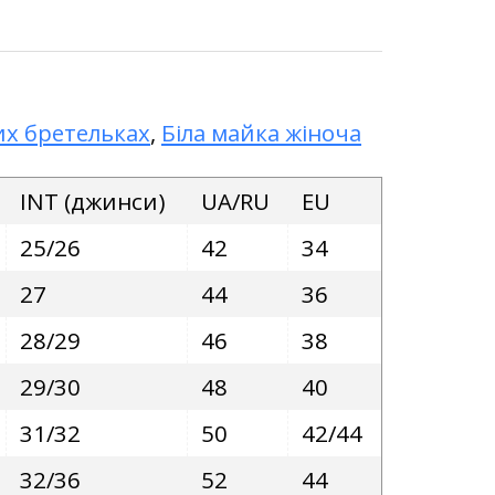
их бретельках
,
Біла майка жіноча
INT (джинси)
UA/RU
EU
25/26
42
34
27
44
36
28/29
46
38
29/30
48
40
31/32
50
42/44
32/36
52
44