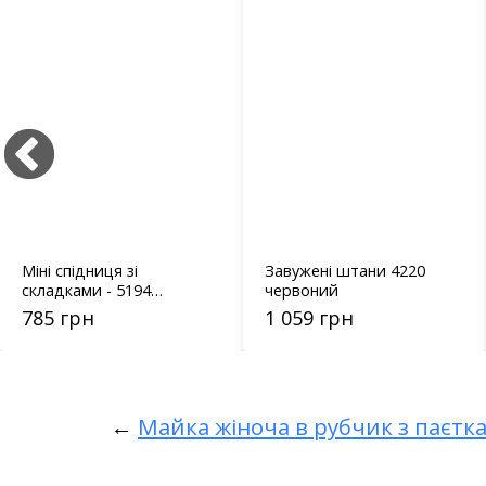
Міні спідниця зі
Завужені штани 4220
складками - 5194
червоний
чорний
785 грн
1 059 грн
←
Майка жіноча в рубчик з паєтк