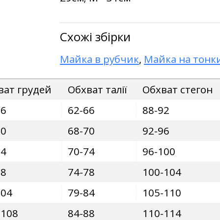
Схожі збірки
Майка в рубчик
,
Майка на тонк
ват грудей
Обхват талії
Обхват стегон
86
62-66
88-92
90
68-70
92-96
94
70-74
96-100
98
74-78
100-104
104
79-84
105-110
-108
84-88
110-114