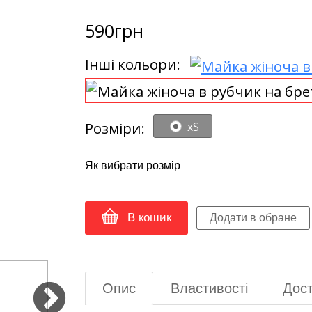
590
грн
Інші кольори:
Розміри:
xS
Як вибрати розмір
В кошик
Опис
Властивості
Дост