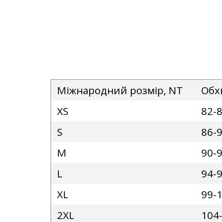
Міжнародний розмір, NT
Обх
XS
82-
S
86-
M
90-
L
94-
XL
99-
2XL
104