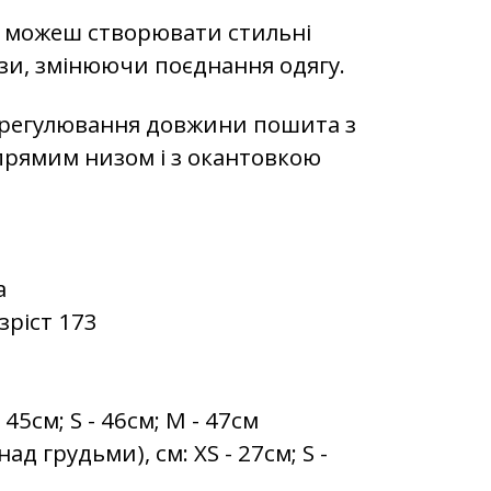
 можеш створювати стильні
ази, змінюючи поєднання одягу.
 регулювання довжини пошита з
прямим низом і з окантовкою
а
зріст 173
45см; S - 46см; M - 47см
д грудьми), см: XS - 27см; S -