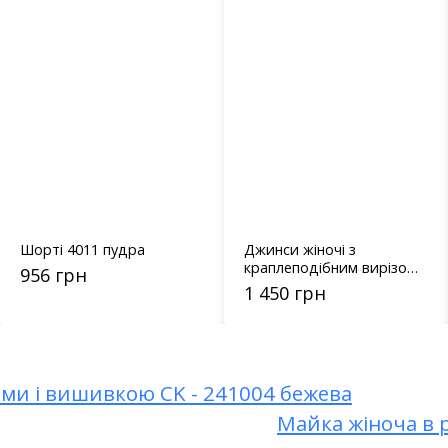
Шорті 4011 пудра
Джинси жіночі з
краплеподібним вирізом
956 грн
спереду - 2937
1 450 грн
ами і вишивкою CK - 241004 бежева
Майка жіноча в 