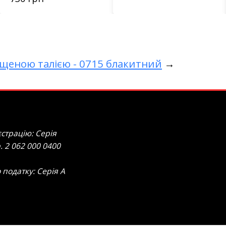
щеною талією - 0715 блакитний
→
страцію: Серія
. 2 062 000 0400
 податку: Серія А