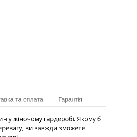
авка та оплата
Гарантія
ин у жіночому гардеробі. Якому б
перевагу, ви завжди зможете
снові.