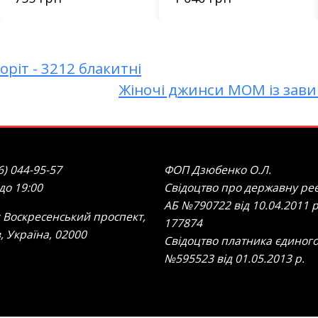
ріт - 3212 блакитні
Жіночі джинси МОМ із зави
6) 044-95-57
ФОП Дзюбенко О.Л.
 до 19:00
Свідоцтво про державну реє
АБ №790722 від 10.04.2011 р
 Воскресенський проспект,
177874
в, Україна, 02000
Свідоцтво платника єдиного
№595523 від 01.05.2013 р.