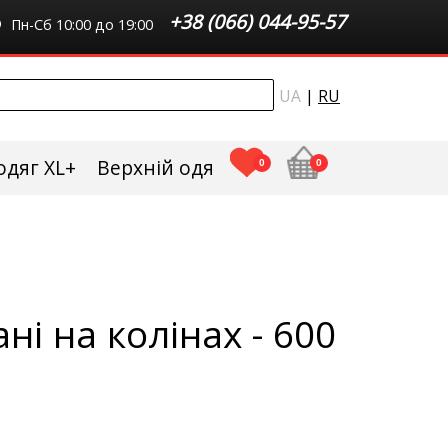
+38 (066) 044-95-57
Пн-Сб 10:00 до 19:00
UA
|
RU
одяг XL+
Верхній одяг плюс сайз
0
0
ні на колінах - 600