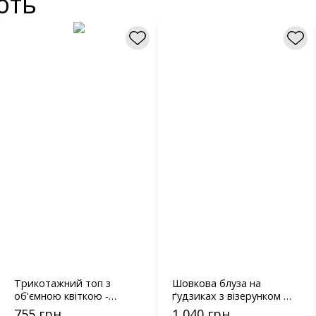
ють
Трикотажний топ з
Шовкова блуза на
об'ємною квіткою -
ґудзиках з візерунком у
12368 темно-сірий
квіти 3294 салатовий
755 грн
1 040 грн