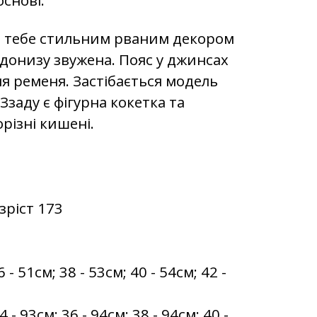
ь тебе стильним рваним декором
донизу звужена. Пояс у джинсах
ля ременя. Застібається модель
Ззаду є фігурна кокетка та
орізні кишені.
зріст 173
- 51см; 38 - 53см; 40 - 54см; 42 -
 93см; 36 - 94см; 38 - 94см; 40 -