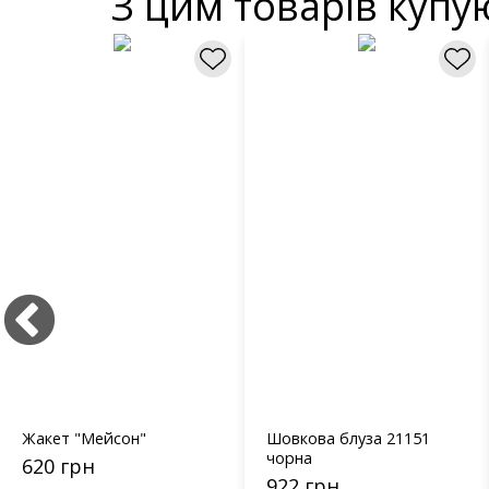
З цим товарів купу
Жакет "Мейсон"
Шовкова блуза 21151
чорна
620 грн
922 грн