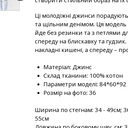
Ці молодіжні джинси порадуют
та щільним денімом. Ця модель 
йде без резинки та з петлями д
спереду на блискавку та гудзик. 
накладні кишені, а спереду – пр
Матеріал: Джинс
Склад тканини: 100% котон
Параметри моделі: 84*60*92 
Розмір на фото: 36
Ширина по стегнам: 34 - 49см; 36 
55см
Довжина по боковому шву, см: 34 -