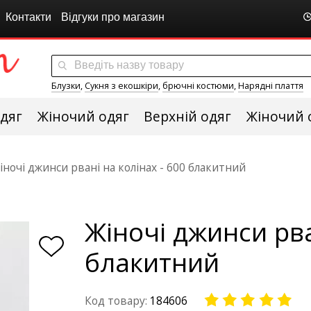
Контакти
Відгуки про магазин
Блузки
,
Сукня з екошкіри
,
брючні костюми
,
Нарядні плаття
дяг
Жіночий одяг
Верхній одяг
Жіночий 
іночі джинси рвані на колінах - 600 блакитний
Жіночі джинси рва
блакитний
Код товару:
184606