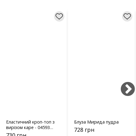
Еластичний кроп-топ з
Блуза Мирида пудра
вирізом каре - 04593
728 грн
чорний
730 грн