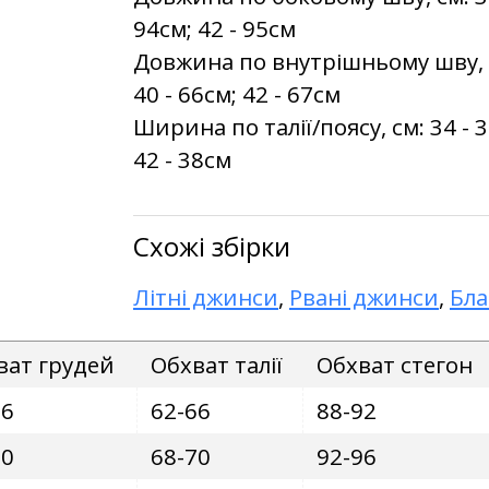
94см; 42 - 95см
Довжина по внутрішньому шву, см:
40 - 66см; 42 - 67см
Ширина по талії/поясу, см: 34 - 34
42 - 38см
Схожі збірки
Літні джинси
,
Рвані джинси
,
Бла
ват грудей
Обхват талії
Обхват стегон
86
62-66
88-92
90
68-70
92-96