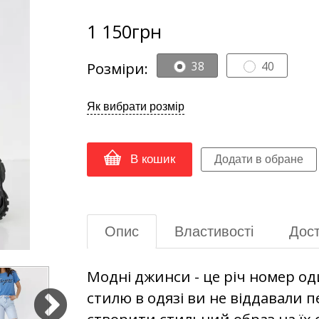
1 150
грн
Розміри:
38
40
Як вибрати розмір
В кошик
Опис
Властивості
Дост
Модні джинси - це річ номер од
стилю в одязі ви не віддавали 
створити стильний образ на їх о