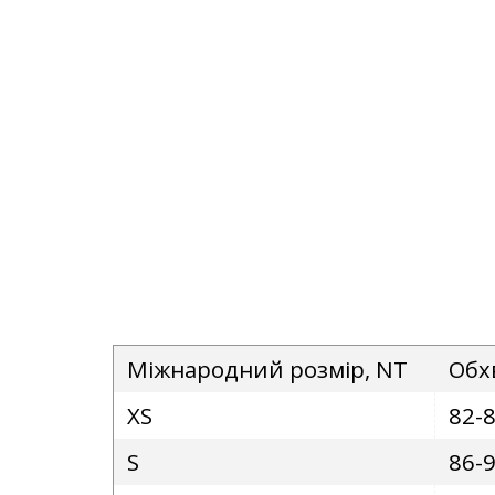
Міжнародний розмір, NT
Обх
XS
82-
S
86-