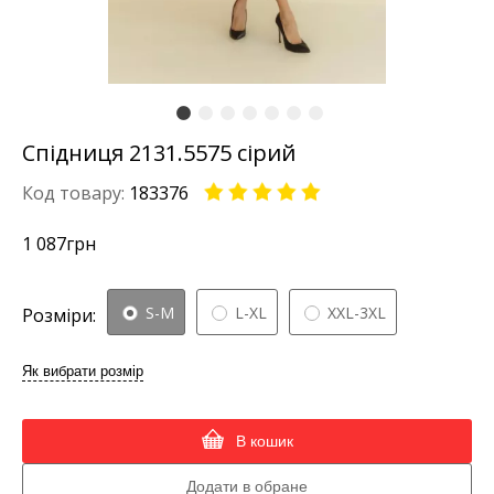
Спідниця 2131.5575 сірий
Код товару:
183376
1 087
грн
S-M
L-XL
XXL-3XL
Розміри:
Як вибрати розмір
В кошик