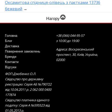
Оксамитова спідниця-олівець з паєтками 13736
бежевий
→
Нагору
+38 (066) 044-95-57
Головна
з 10:00 до 19:00
Блог
Доставка
Адреса: Воскресенський
Повернення замовлень
проспект, 30, Київ, Україна,
Бренди
02000
Контакти
Відгуки
ФОП Дзюбенко О.Л.
Свідоцтво про державну
реєстрацію: Серія АБ №790722
від 10.04.2011 р. 2 062 000 0400
177874
Свідоцтво платника єдиного
податку: Серія А №595523 від
01.05.2013 р.