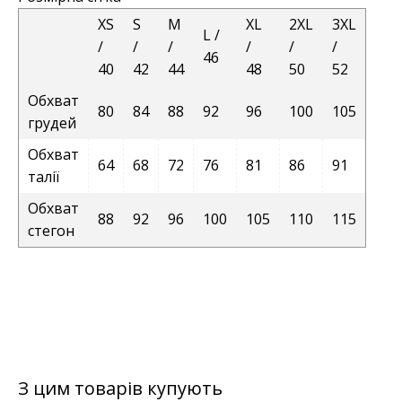
XS
S
M
XL
2XL
3XL
L /
/
/
/
/
/
/
46
40
42
44
48
50
52
Обхват
80
84
88
92
96
100
105
грудей
Обхват
64
68
72
76
81
86
91
талії
Обхват
88
92
96
100
105
110
115
стегон
З цим товарів купують