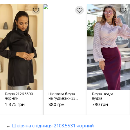
Блуза 2126.5590
Шовкова блуза
Блуза неада
чорний
на ґудзиках - 3334
пудра
фіолетовий
1 375 грн
880 грн
790 грн
←
Шкіряна спідниця 2108.5531 чорний