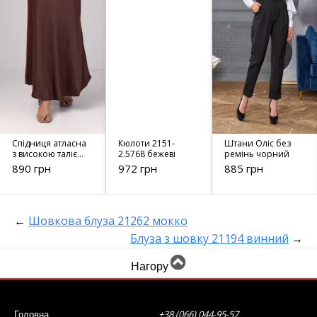
Спідниця атласна
Кюлоти 2151-
Штани Оліс без
з високою талією
2.5768 бежеві
ремінь чорний
- 14564
890 грн
972 грн
885 грн
коричнева
←
Шовкова блуза 21262 мокко
Блуза з шовку 21194 винний
→
Нагору
+38 (066) 044-95-57
Головна