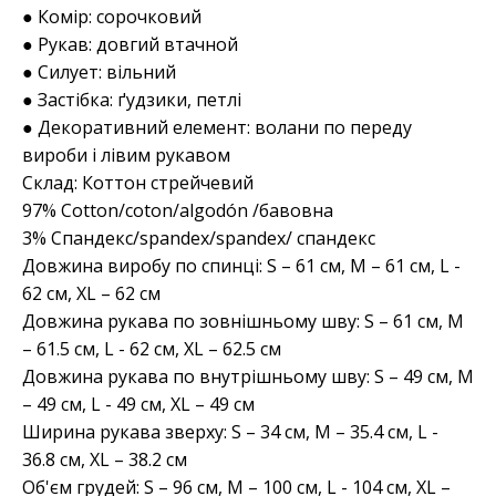
● Комір: сорочковий
● Рукав: довгий втачной
● Силует: вільний
● Застібка: ґудзики, петлі
● Декоративний елемент: волани по переду
вироби і лівим рукавом
Склад: Коттон стрейчевий
97% Cotton/coton/algodón /бавовна
3% Спандекс/spandex/spandex/ спандекс
Довжина виробу по спинці: S – 61 см, M – 61 см, L -
62 см, XL – 62 см
Довжина рукава по зовнішньому шву: S – 61 см, M
– 61.5 см, L - 62 см, XL – 62.5 см
Довжина рукава по внутрішньому шву: S – 49 см, M
– 49 см, L - 49 см, XL – 49 см
Ширина рукава зверху: S – 34 см, M – 35.4 см, L -
36.8 см, XL – 38.2 см
Об'єм грудей: S – 96 см, M – 100 см, L - 104 см, XL –