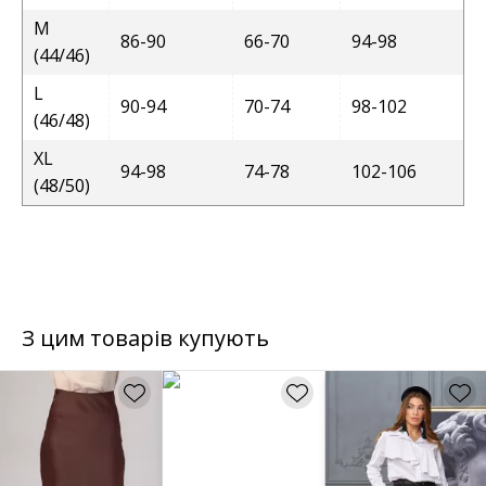
M
86-90
66-70
94-98
(44/46)
L
90-94
70-74
98-102
(46/48)
XL
94-98
74-78
102-106
(48/50)
З цим товарів купують