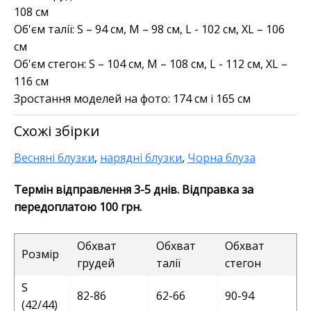
108 см
Об'єм талії: S – 94 см, M – 98 см, L - 102 см, XL – 106
см
Об'єм стегон: S – 104 см, M – 108 см, L - 112 см, XL –
116 см
Зростання моделей на фото: 174 см і 165 см
Схожі збірки
Весняні блузки
,
нарядні блузки
,
Чорна блуза
Термін відправлення 3-5 днів. Відправка за
передоплатою 100 грн.
Обхват
Обхват
Обхват
Розмір
грудей
талії
стегон
S
82-86
62-66
90-94
(42/44)