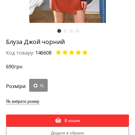
Блуза Джой чорний
Код товару:
146608
690
грн
XL
Розміри:
Як вибрати розмір
В кошик