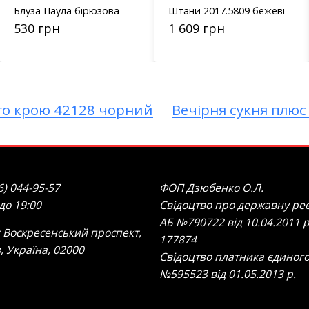
Блуза Паула бірюзова
Штани 2017.5809 бежеві
530 грн
1 609 грн
ого крою 42128 чорний
Вечірня сукня плюс
6) 044-95-57
ФОП Дзюбенко О.Л.
 до 19:00
Свідоцтво про державну реє
АБ №790722 від 10.04.2011 р
 Воскресенський проспект,
177874
в, Україна, 02000
Свідоцтво платника єдиного
№595523 від 01.05.2013 р.