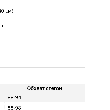
40 см)
ка
Обхват стегон
88-94
88-98