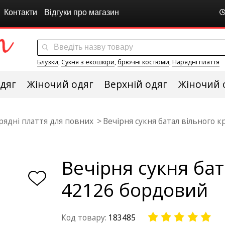
Контакти
Відгуки про магазин
Блузки
,
Сукня з екошкіри
,
брючні костюми
,
Нарядні плаття
дяг
Жіночий одяг
Верхній одяг
Жіночий 
рядні плаття для повних
Вечірня сукня батал вільного 
Вечірня сукня ба
42126 бордовий
Код товару:
183485