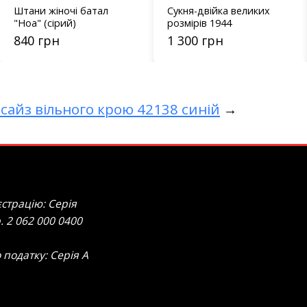
Штани жіночі батал
Сукня-двійка великих
"Ноа" (сірий)
розмірів 1944
840 грн
1 300 грн
 сайз вільного крою 42138 синій
→
страцію: Серія
. 2 062 000 0400
 податку: Серія А