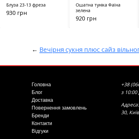
Блуза 23-13 фреза
Ошатна туніка Фаїна
зелена
930 грн
920 грн
←
Вечірня сукня плюс сайз вільн
+38 (06
Головна
з 10:00
Блог
Доставка
Адреса:
Повернення замовлень
30, Киї
Бренди
Контакти
Відгуки