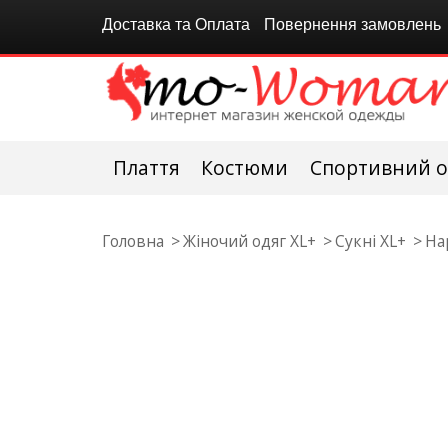
Доставка та Оплата
Повернення замовлень
Плаття
Костюми
Спортивний о
Головна
Жіночий одяг XL+
Сукні XL+
На