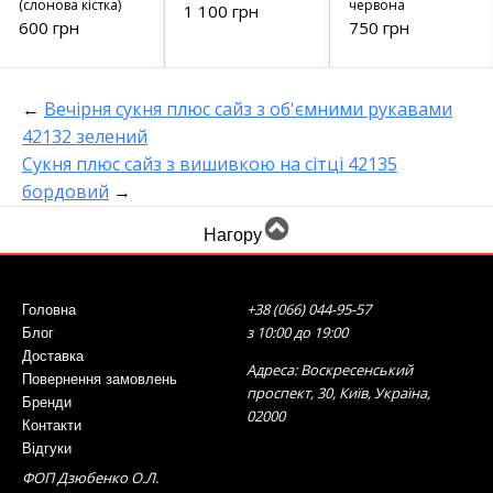
(слонова кістка)
червона
1 100 грн
600 грн
750 грн
←
Вечірня сукня плюс сайз з об'ємними рукавами
42132 зелений
Сукня плюс сайз з вишивкою на сітці 42135
бордовий
→
Нагору
+38 (066) 044-95-57
Головна
з 10:00 до 19:00
Блог
Доставка
Адреса: Воскресенський
Повернення замовлень
проспект, 30, Київ, Україна,
Бренди
02000
Контакти
Відгуки
ФОП Дзюбенко О.Л.