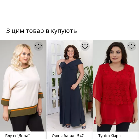
З цим товарів купують
Блуза "Дора"
Сукня батал 1547
Туніка Кіара