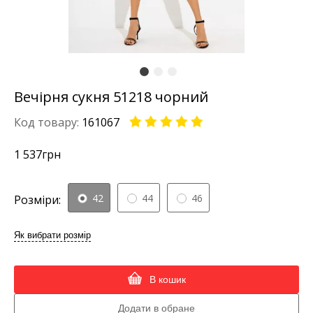
Вечірня сукня 51218 чорний
Код товару:
161067
1 537
грн
42
44
46
Розміри:
Як вибрати розмір
В кошик