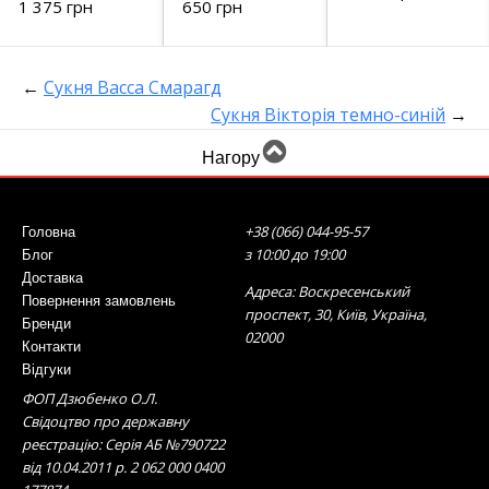
1 375 грн
650 грн
←
Сукня Васса Смарагд
Сукня Вікторія темно-синій
→
Нагору
+38 (066) 044-95-57
Головна
з 10:00 до 19:00
Блог
Доставка
Адреса: Воскресенський
Повернення замовлень
проспект, 30, Київ, Україна,
Бренди
02000
Контакти
Відгуки
ФОП Дзюбенко О.Л.
Свідоцтво про державну
реєстрацію: Серія АБ №790722
від 10.04.2011 р. 2 062 000 0400