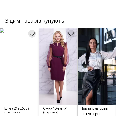
З цим товарів купують
Блуза 2126.5589
Сукня "Олімпія"
Блуза Ірма білий
молочний
(марсала)
1 150 грн