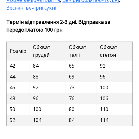
Чорне вечірнє плаття
,
Вечірні облягаючі сукні
,
Весняні вечірні сукні
Термін відправлення 2-3 дні. Відправка за
передоплатою 100 грн.
Обхват
Обхват
Обхват
Розмір
грудей
талії
стегон
42
84
65
92
44
88
69
96
46
92
73
100
48
96
76
106
50
100
80
110
52
104
84
114