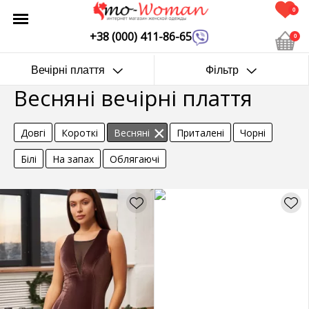
0
+38 (000) 411-86-65
0
Вечірні плаття
Фільтр
Весняні вечірні плаття
Довгі
Короткі
Весняні
Приталені
Чорні
Білі
На запах
Облягаючі