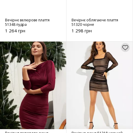
Вечірнє велюрове плаття
Вечірнє облягаюче плаття
51348 пудра
51320 чорне
1 264 грн
1 298 грн