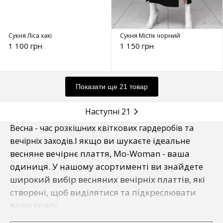
Сукня Ліса хакі
Сукня Містік чорний
1 100 грн
1 150 грн
Показати ще 21 товар
Наступні 21
Весна - час розкішних квіткових гардеробів та
І якщо ви шукаєте ідеальне
вечірніх заходів.
весняне вечірнє плаття, Mo-Woman - ваша
одиниця. У нашому асортименті ви знайдете
широкий вибір весняних вечірніх платтів, які
створені, щоб виділятися та підкреслювати
вашу красу.