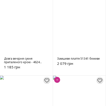
Довга вечірня сукня
Замшеве плаття 51341 бежеве
приталеного крою - 4624
2 079 грн
чорний
1 185 грн
Хіт