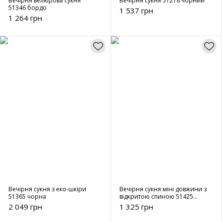
Вечірня велюрова сукня
Вечірня сукня 51218 чорний
51346 бордо
1 537 грн
1 264 грн
Вечірня сукня з еко-шкіри
Вечірня сукня міні довжини з
51365 чорна
відкритою спиною 51425
срібло
2 049 грн
1 325 грн