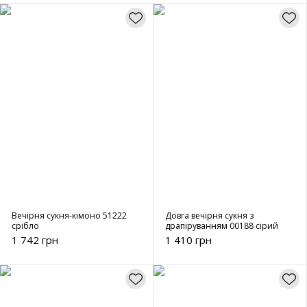
Вечірня сукня-кімоно 51222
Довга вечірня сукня з
срібло
драпіруванням 00188 сірий
1 742 грн
1 410 грн