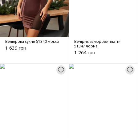
Велюрова сукня 51340 мокко
Вечірнє велюрове плаття
51347 чорне
1 639 грн
1 264 грн