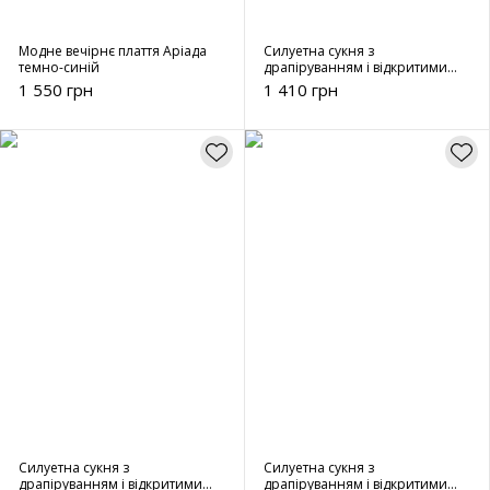
Модне вечірнє плаття Аріада
Силуетна сукня з
темно-синій
драпіруванням і відкритими
плечима - 00102 коричневий
1 550 грн
1 410 грн
Силуетна сукня з
Силуетна сукня з
драпіруванням і відкритими
драпіруванням і відкритими