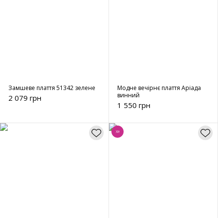
Замшеве плаття 51342 зелене
Модне вечірнє плаття Аріада
винний
2 079 грн
1 550 грн
Хіт