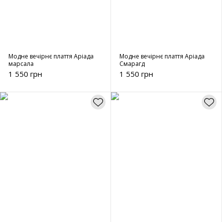
Модне вечірнє плаття Аріада
Модне вечірнє плаття Аріада
марсала
Смарагд
1 550 грн
1 550 грн