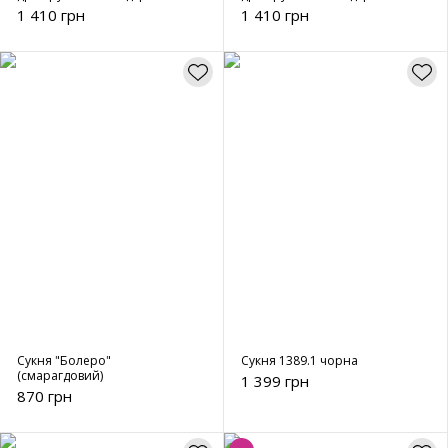
плечима - 00102 сірий
плечима - 00102 чорний
1 410 грн
1 410 грн
Сукня "Болеро"
Сукня 1389.1 чорна
(смарагдовий)
1 399 грн
870 грн