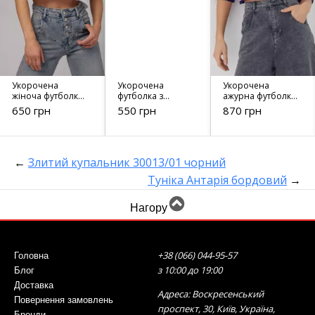
Укорочена
Укорочена
Укорочена
жіноча футболка
футболка з
ажурна футболка
з принтом Nasa -
ажурною
поло в смужку -
650 грн
550 грн
870 грн
1259 біла
кишенею - 08756
6804 фуксія
чорна
←
Злитий купальник 30013/01 чорний
Туніка Антарія бордовий
→
Нагору
+38 (066) 044-95-57
Головна
з 10:00 до 19:00
Блог
Доставка
Адреса: Воскресенський
Повернення замовлень
проспект, 30, Київ, Україна,
Бренди