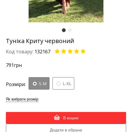
Туніка Криту червоний
Код товару:
132167
791
грн
S-M
L-XL
Розміри:
Як вибрати розмір
В кошик