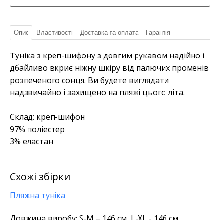
Опис
Властивості
Доставка та оплата
Гарантія
Туніка з креп-шифону з довгим рукавом надійно і
дбайливо вкриє ніжну шкіру від палючих променів
розпеченого сонця. Ви будете виглядати
надзвичайно і захищено на пляжі цього літа.
Склад: креп-шифон
97% поліестер
3% еластан
Схожі збірки
Пляжна туніка
Довжина виробу: S-M – 146 см, L-XL - 146 см