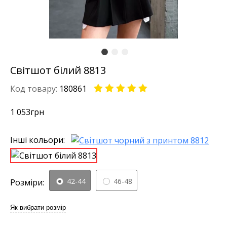
Світшот білий 8813
Код товару:
180861
1 053
грн
Інші кольори:
42-44
46-48
Розміри:
Як вибрати розмір