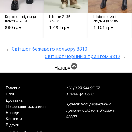
Коротка спідниця
Штани 2135-
Шкіряна міні-
пліссе - 6758
3.5625
спідниця 6189
світло-сіра
коричневий
мокко
880 грн
1 494 грн
1 161 грн
←
Світшот бежевого кольору 8810
Світшот чорний з принтом 8812
→
Нагору
+38 (066) 044-95-57
Головна
з 10:00 до 19:00
Блог
Доставка
Адреса: Воскресенський
Повернення замовлень
проспект, 30, Київ, Україна,
Бренди
02000
Контакти
Відгуки