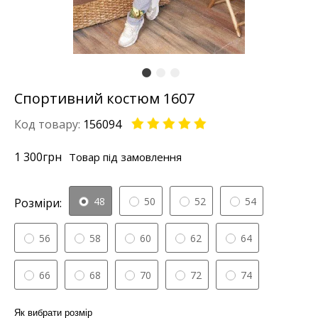
Спортивний костюм 1607
Код товару:
156094
1 300
грн
Товар під замовлення
48
50
52
54
Розміри:
56
58
60
62
64
66
68
70
72
74
Як вибрати розмір