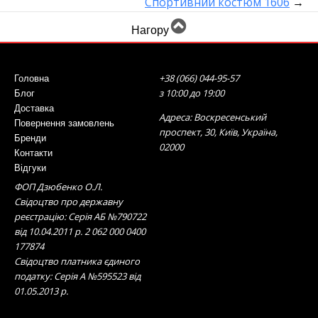
Спортивний костюм 1606
→
Нагору
+38 (066) 044-95-57
Головна
з 10:00 до 19:00
Блог
Доставка
Адреса: Воскресенський
Повернення замовлень
проспект, 30, Київ, Україна,
Бренди
02000
Контакти
Відгуки
ФОП Дзюбенко О.Л.
Свідоцтво про державну
реєстрацію: Серія АБ №790722
від 10.04.2011 р. 2 062 000 0400
177874
Свідоцтво платника єдиного
податку: Серія А №595523 від
01.05.2013 р.