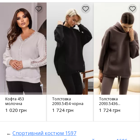
Кофта 453
Толстовка
Толстовка
молочна
2093.5454 чорна
2093.5436
сливовий
1 020 грн
1 724 грн
1 724 грн
←
Спортивний костюм 1597