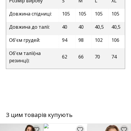
Розмір виробу
S
M
L
XL
Довжина спідниці:
105
105
105
105
Довжина до талії:
40
40
40,5
40,5
Об'єм грудей:
94
98
102
106
Об'єм талії(на
62
66
70
74
резинці):
З цим товарів купують