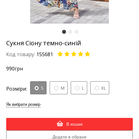
Сукня Сіону темно-синій
Код товару:
155681
990
грн
S
M
L
XL
Розміри:
Як вибрати розмір
В кошик