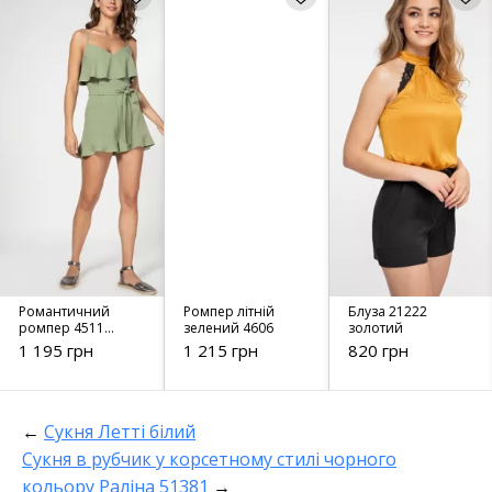
Романтичний
Ромпер літній
Блуза 21222
ромпер 4511
зелений 4606
золотий
Оливковий
1 195 грн
1 215 грн
820 грн
←
Сукня Летті білий
Сукня в рубчик у корсетному стилі чорного
кольору Раліна 51381
→