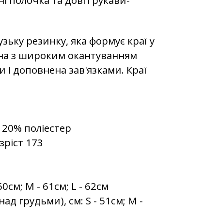
узьку резинку, яка формує краї у
ина з широким окантуванням
и і доповнена зав'язками. Краї
 20% поліестер
зріст 173
0см; M - 61см; L - 62см
д грудьми), см: S - 51см; M -