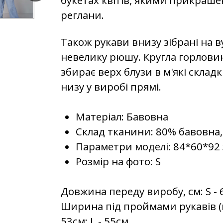
реглани.
Також рукави внизу зібрані на в
невелику рюшу. Кругла горлов
збирає верх блузи в м'які складк
низу у виробі прямі.
Матеріал: Бавовна
Склад тканини: 80% бавовна,
Параметри моделі: 84*60*92 
Розмір на фото: S
Довжина переду виробу, см: S - 6
Ширина під проймами рукавів (на
53см; L - 55см