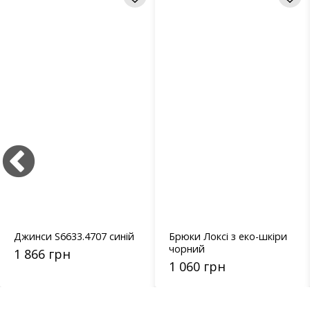
Джинси S6633.4707 синій
Брюки Локсі з еко-шкіри
чорний
1 866 грн
1 060 грн