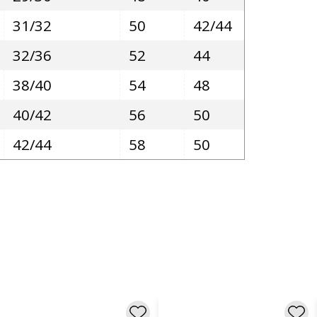
31/32
50
42/44
32/36
52
44
38/40
54
48
40/42
56
50
42/44
58
50