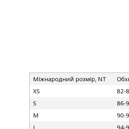
Міжнародний розмір, NT
Обх
XS
82-
S
86-
M
90-
L
94-