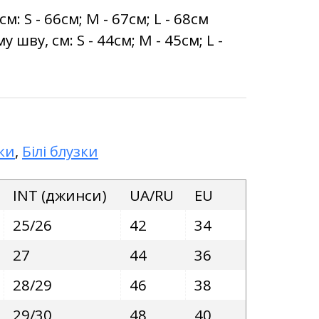
: S - 66см; M - 67см; L - 68см
ву, см: S - 44см; M - 45см; L -
ки
,
Білі блузки
INT (джинси)
UA/RU
EU
25/26
42
34
27
44
36
28/29
46
38
29/30
48
40