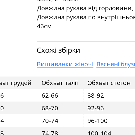
Довжина рукава від горловини, см
Довжина рукава по внутрішньому ш
46см
Схожі збірки
Вишиванки жіночі
,
Весняні блуз
ват грудей
Обхват талії
Обхват стегон
86
62-66
88-92
90
68-70
92-96
94
70-74
96-100
98
74-78
100-104