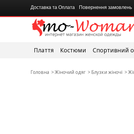
Доставка та Оплата
Повернення замовлень
Плаття
Костюми
Спортивний о
Головна
Жіночий одяг
Блузки жіночі
Жі