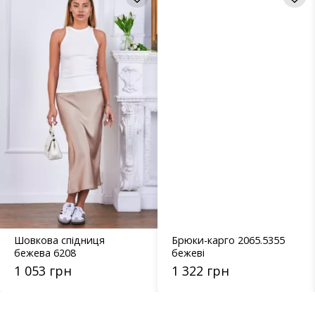
Шовкова спідниця
Брюки-карго 2065.5355
бежева 6208
бежеві
1 053 грн
1 322 грн