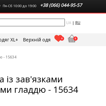
+38 (066) 044-95-57
Пн-Сб 10:00 до 19:00
UA
|
RU
одяг XL+
Верхній одяг плюс сайз
0
0
ю - 15634
 із зав'язками
ми гладдю - 15634