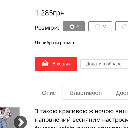
1 285
грн
Розміри:
S
M
Як вибрати розмір
В кошик
Опис
Властивості
Дост
З такою красивою жіночою виши
наповнений весняним настроєм.
букетах квітів, якими прикрашен