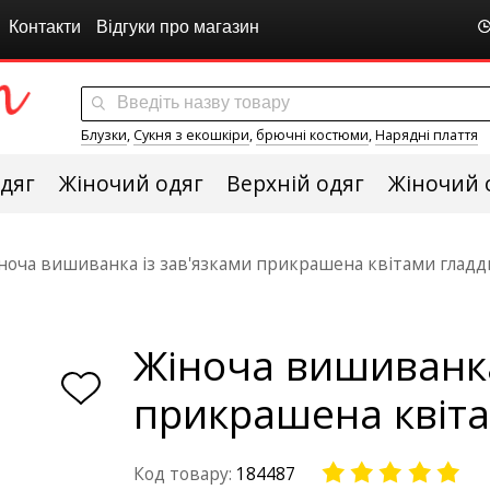
Контакти
Відгуки про магазин
Блузки
,
Сукня з екошкіри
,
брючні костюми
,
Нарядні плаття
дяг
Жіночий одяг
Верхній одяг
Жіночий 
ноча вишиванка із зав'язками прикрашена квітами гладд
Жіноча вишиванка
прикрашена квіта
Код товару:
184487