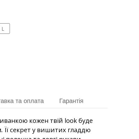
L
авка та оплата
Гарантія
ванкою кожен твій look буде
 Її секрет у вишитих гладдю
і полочка та довгі рукави-