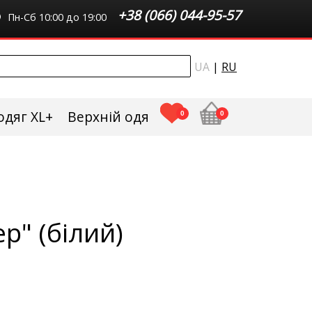
+38 (066) 044-95-57
Пн-Сб 10:00 до 19:00
UA
|
RU
одяг XL+
Верхній одяг плюс сайз
0
0
р" (білий)