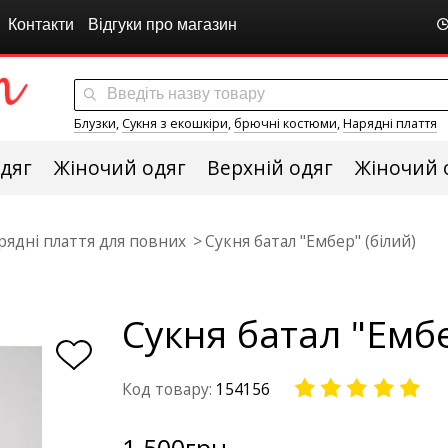
Контакти
Відгуки про магазин
Блузки
,
Сукня з екошкіри
,
брючні костюми
,
Нарядні плаття
дяг
Жіночий одяг
Верхній одяг
Жіночий 
рядні плаття для повних
Сукня батал "Ембер" (білий)
Сукня батал "Ембе
Код товару:
154156
1 500
грн