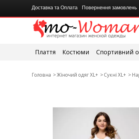
Доставка та Оплата
Повернення замовлень
Плаття
Костюми
Спортивний о
Головна
Жіночий одяг XL+
Сукні XL+
На