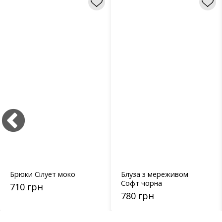
Брюки Сілует моко
Блуза з мереживом
Софт чорна
710 грн
780 грн