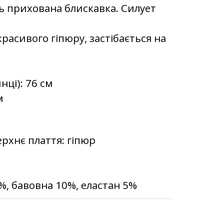
ь прихована блискавка. Силует
расивого гіпюру, застібається на
ці): 76 см
м
ерхнє плаття: гіпюр
0%, бавовна 10%, еластан 5%