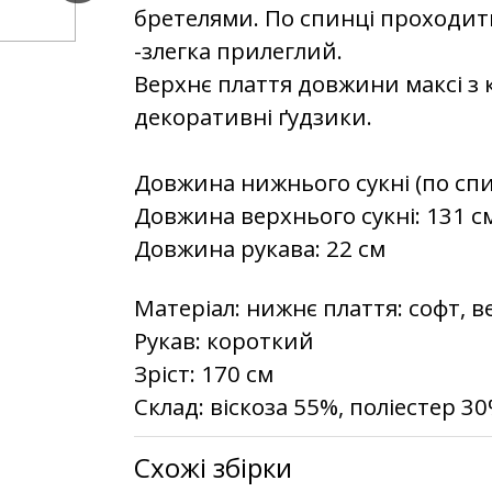
бретелями. По спинці проходит
-злегка прилеглий.
Верхнє плаття довжини максі з к
декоративні ґудзики.
Довжина нижнього сукні (по спин
Довжина верхнього сукні: 131 с
Довжина рукава: 22 см
Матеріал:
нижнє плаття: софт, в
Рукав:
короткий
Зріст:
170 см
Склад:
віскоза 55%, поліестер 3
Схожі збірки