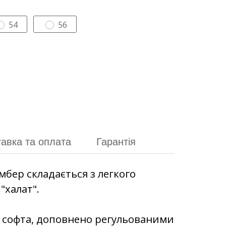
54
56
авка та оплата
Гарантія
мбер складається з легкого
"халат".
о софта, доповнено регульованими