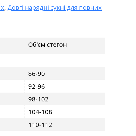
их
,
Довгі нарядні сукні для повних
Об'єм стегон
86-90
92-96
98-102
104-108
110-112