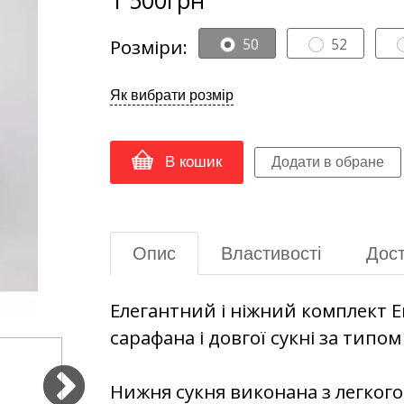
Розміри:
50
52
Як вибрати розмір
В кошик
Опис
Властивості
Дост
Елегантний і ніжний комплект Е
сарафана і довгої сукні за типом 
Нижня сукня виконана з легког