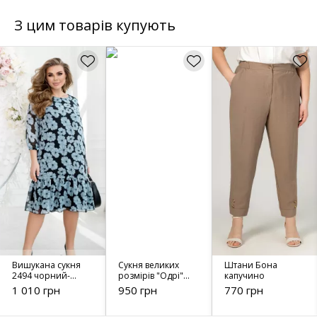
З цим товарів купують
Вишукана сукня
Сукня великих
Штани Бона
2494 чорний-
розмірів "Одрі"
капучино
м'ята
(темно-синій)
1 010 грн
950 грн
770 грн