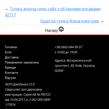
←
Туніка жіноча плюс сайз з об'ємними рукавами
42717
Ошатна туніка Фаїна електрик
→
Нагору
+38 (066) 044-95-57
Головна
з 10:00 до 19:00
Блог
Доставка
Адреса: Воскресенський
Повернення замовлень
проспект, 30, Київ, Україна,
Бренди
02000
Контакти
Відгуки
ФОП Дзюбенко О.Л.
Свідоцтво про державну
реєстрацію: Серія АБ №790722
від 10.04.2011 р. 2 062 000 0400
177874