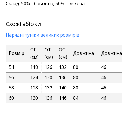
Склад:
50% - бавовна, 50% - віскоза
Схожі збірки
Нарядні туніки великих розмірів
ОГ
ОТ
ОС
Розмір
Довжина
Довжина р
(см)
(см)
(см)
54
118
126
132
80
46
56
124
130
136
80
46
58
128
132
140
80
46
60
130
136
146
84
46