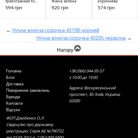
трикотажний топ
Фаїна зелена
коричнева
№8
594 грн
920 грн
574 грн
←
Нічна жіноча сорочка 43198 чорний
Нічна жіноча сорочка 43205 червона
→
Нагору
+38 (066) 044-95-57
Головна
з 10:00 до 19:00
Блог
Доставка
Адреса: Воскресенський
Повернення замовлень
проспект, 30, Київ, Україна,
Бренди
02000
Контакти
Відгуки
ФОП Дзюбенко О.Л.
Свідоцтво про державну
реєстрацію: Серія АБ №790722
від 10.04.2011 р. 2 062 000 0400