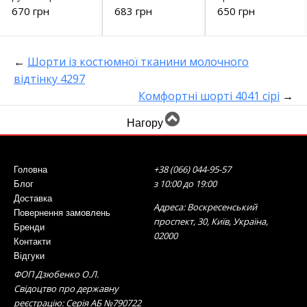
декором - 4551
асиметричним
670 грн
683 грн
650 грн
хакі
низом – 241022
білий
←
Шорти із костюмної тканини молочного
відтінку 4297
Комфортні шорті 4041 сірі
→
Нагору
+38 (066) 044-95-57
Головна
з 10:00 до 19:00
Блог
Доставка
Адреса: Воскресенський
Повернення замовлень
проспект, 30, Київ, Україна,
Бренди
02000
Контакти
Відгуки
ФОП Дзюбенко О.Л.
Свідоцтво про державну
реєстрацію: Серія АБ №790722