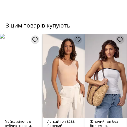
З цим товарів купують
Майка жіноча в
Легкий топ 8288
Жіночий топ без
рубчик з рваним
бежевий
бретелів з