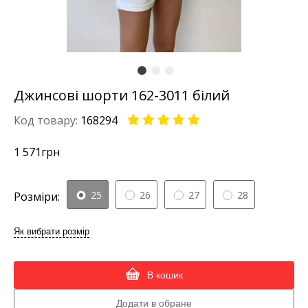
Джинсові шорти 162-3011 білий
Код товару:
168294
1 571
грн
25
26
27
28
Розміри:
Як вибрати розмір
В кошик