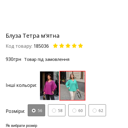
Блуза Тетра м'ятна
Код товару:
185036
930
грн
Товар під замовлення
Інші кольори:
56
58
60
62
Розміри:
Як вибрати розмір