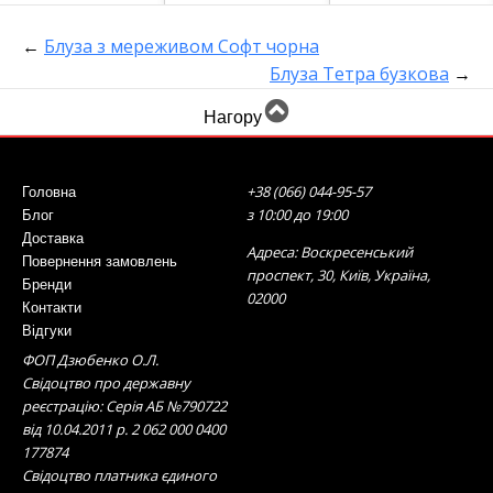
←
Блуза з мереживом Софт чорна
Блуза Тетра бузкова
→
Нагору
+38 (066) 044-95-57
Головна
з 10:00 до 19:00
Блог
Доставка
Адреса: Воскресенський
Повернення замовлень
проспект, 30, Київ, Україна,
Бренди
02000
Контакти
Відгуки
ФОП Дзюбенко О.Л.
Свідоцтво про державну
реєстрацію: Серія АБ №790722
від 10.04.2011 р. 2 062 000 0400
177874
Свідоцтво платника єдиного