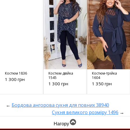
Костюм 1836
Костюм двійка
Костюм-трійка
1545
1604
1 300 грн
1 300 грн
1 350 грн
←
Бордова ангорова сукня для повних 38940
Сукня великого розміру 1496
→
Нагору