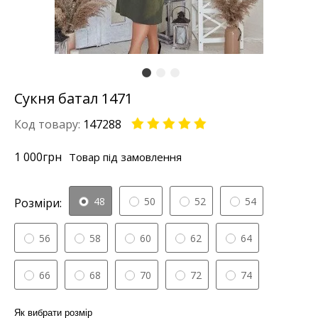
Сукня батал 1471
Код товару:
147288
1 000
грн
Товар під замовлення
48
50
52
54
Розміри:
56
58
60
62
64
66
68
70
72
74
Як вибрати розмір