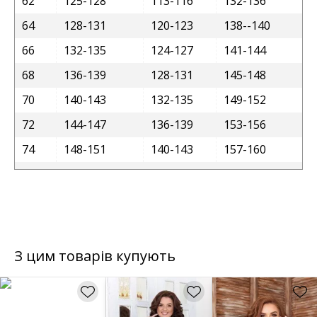
62
125-128
113-116
132-136
64
128-131
120-123
138--140
66
132-135
124-127
141-144
68
136-139
128-131
145-148
70
140-143
132-135
149-152
72
144-147
136-139
153-156
74
148-151
140-143
157-160
З цим товарів купують