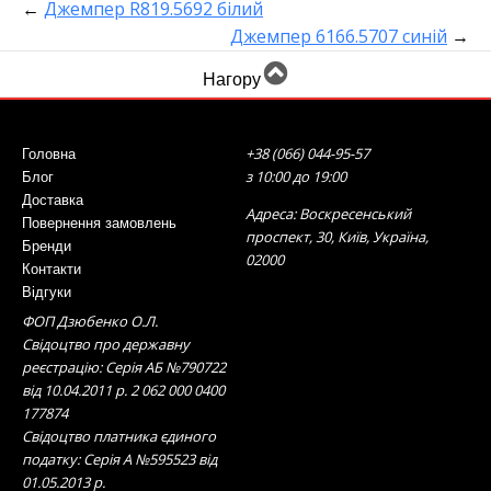
←
Джемпер R819.5692 білий
Джемпер 6166.5707 синій
→
Нагору
+38 (066) 044-95-57
Головна
з 10:00 до 19:00
Блог
Доставка
Адреса: Воскресенський
Повернення замовлень
проспект, 30, Київ, Україна,
Бренди
02000
Контакти
Відгуки
ФОП Дзюбенко О.Л.
Свідоцтво про державну
реєстрацію: Серія АБ №790722
від 10.04.2011 р. 2 062 000 0400
177874
Свідоцтво платника єдиного
податку: Серія А №595523 від
01.05.2013 р.