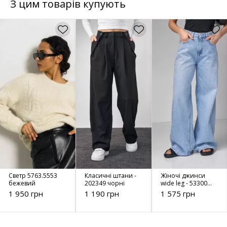
З цим товарів купують
Светр 5763.5553
Класичні штани -
Жіночі джинси
бежевий
202349 чорні
wide leg - 53300
блакитний
1 950 грн
1 190 грн
1 575 грн