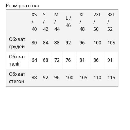
Розмірна сітка
XS
S
M
XL
2XL
3XL
L /
/
/
/
/
/
/
46
40
42
44
48
50
52
Обхват
80
84
88
92
96
100
105
грудей
Обхват
64
68
72
76
81
86
91
талії
Обхват
88
92
96
100
105
110
115
стегон