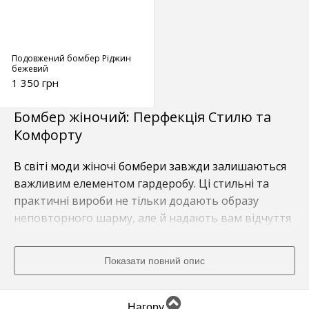
Подовжений бомбер Ріджин
бежевий
1 350 грн
Бомбер жіночий: Перфекція Стилю та
Комфорту
В світі моди жіночі бомбери завжди залишаються
важливим елементом гардеробу. Ці стильні та
практичні вироби не тільки додають образу
неповторного шарму, але й надають вам відчуття
комфорту протягом усього дня. Завітайте до Mo-
woman і відкрийте для себе безліч варіантів
Показати повний опис
бомберів жіночих, які гармонійно поєднують в собі
трендовий дизайн та вишукану якість.
Нагору