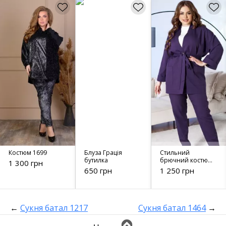
Костюм 1699
Блуза Грація
Стильний
бутилка
брючний костюм
1 300 грн
2350 фіолетовий
650 грн
1 250 грн
←
Сукня батал 1217
Сукня батал 1464
→