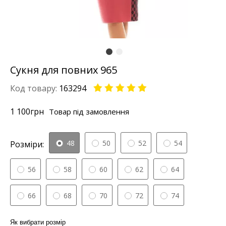
Сукня для повних 965
Код товару:
163294
1 100
грн
Товар під замовлення
48
50
52
54
Розміри:
56
58
60
62
64
66
68
70
72
74
Як вибрати розмір