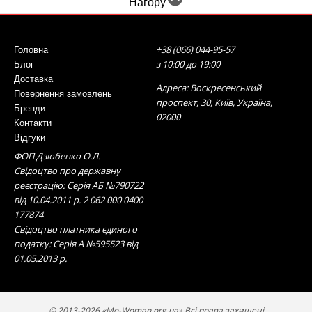
Нагору
+38 (066) 044-95-57
Головна
з 10:00 до 19:00
Блог
Доставка
Адреса: Воскресенський
Повернення замовлень
проспект, 30, Київ, Україна,
Бренди
02000
Контакти
Відгуки
ФОП Дзюбенко О.Л.
Свідоцтво про державну
реєстрацію: Серія АБ №790722
від 10.04.2011 р. 2 062 000 0400
177874
Свідоцтво платника єдиного
податку: Серія А №595523 від
01.05.2013 р.
© 2013-2026 «Mo-Woman.org.ua» Всі права захищені