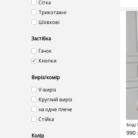
Сітка
Трикотажні
Шовкові
Застібка
Гачок
Кнопки
Виріз/комір
V-виріз
Круглий виріз
на одне плече
Стійка
Боді
990
Колір