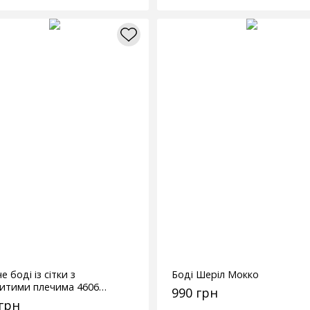
е боді із сітки з
Боді Шеріл Мокко
ритими плечима 4606
990 грн
чний
 грн