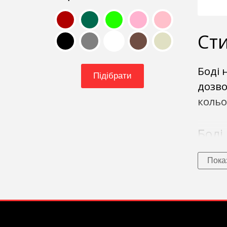
Сти
Боді 
Підібрати
дозво
кольо
Боді
Наші 
Пока
їх з 
створ
Боді