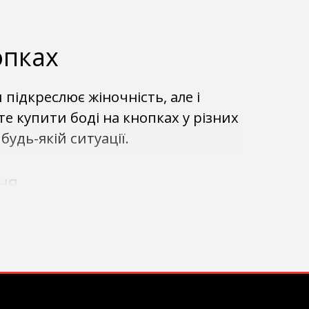
опках
 підкреслює жіночність, але і
те купити боді на кнопках у різних
удь-якій ситуації.
ння
о носіння. Ви можете поєднувати
ож ідеально підходять для
ром або курткою.