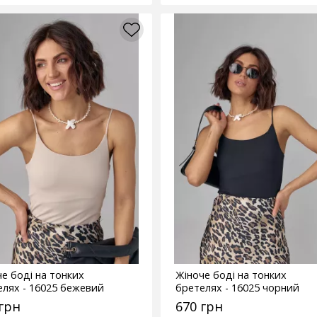
е боді на тонких
Жіноче боді на тонких
елях - 16025 бежевий
бретелях - 16025 чорний
 грн
670 грн