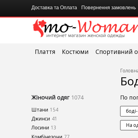
Доставка та Оплата
Повернення замовлень
Плаття
Костюми
Спортивний о
Головн
Бод
по п
Жіночий одяг
1074
Штани
154
боді
Джинси
41
На о
Лосини
13
Комбінезони
77