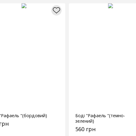
 "Рафаель "(бордовий)
Боді "Рафаель "(темно-
зелений)
 грн
560 грн