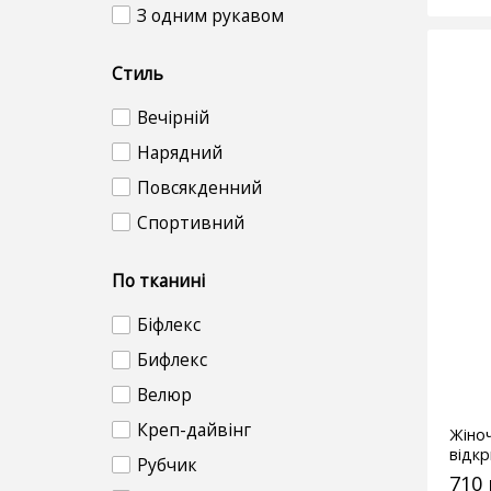
З одним рукавом
Стиль
Вечірній
Нарядний
Повсякденний
Спортивний
По тканині
Біфлекс
Бифлекс
Велюр
Креп-дайвінг
Жіноч
відк
Рубчик
моло
710