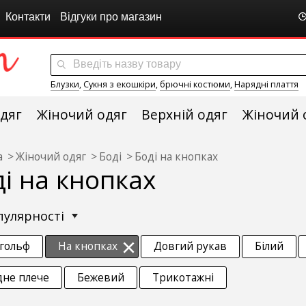
Контакти
Відгуки про магазин
Блузки
,
Сукня з екошкіри
,
брючні костюми
,
Нарядні плаття
дяг
Жіночий одяг
Верхній одяг
Жіночий 
а
Жіночий одяг
Боді
Боді на кнопках
і на кнопках
опулярності
-гольф
На кнопках
Довгий рукав
Білий
дне плече
Бежевий
Трикотажні