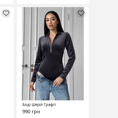
Боді Шеріл Графіт
990 грн