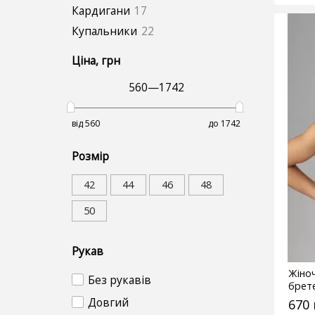
Кардигани
17
Купальники
22
Ціна
, грн
560
—
1742
від 560
до 1742
Розмір
42
44
46
48
50
Рукав
Жіноч
Без рукавів
брет
Довгий
670