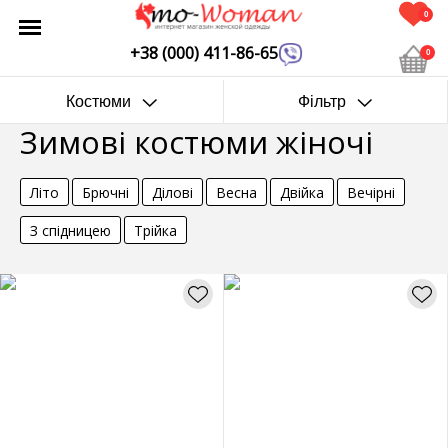
0
+38 (000) 411-86-65
0
Костюми
Фільтр
Зимові костюми жіночі
Літо
Брючні
Ділові
Весна
Двійка
Вечірні
З спідницею
Трійка