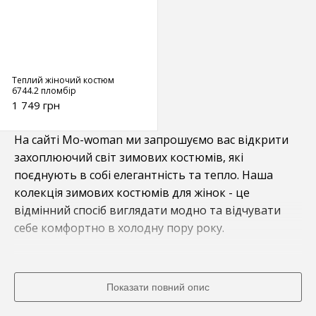
Теплий жіночий костюм
6744.2 пломбір
1 749 грн
На сайті Mo-woman ми запрошуємо вас відкрити
захоплюючий світ зимових костюмів, які
поєднують в собі елегантність та тепло. Наша
колекція зимових костюмів для жінок - це
відмінний спосіб виглядати модно та відчувати
себе комфортно в холодну пору року.
Зимові Костюми: Сполучення Стилю та
Функціональності
Показати повний опис
Наша колекція зимових костюмів створена з