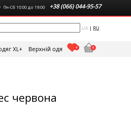
+38 (066) 044-95-57
Пн-Сб 10:00 до 19:00
UA
|
RU
одяг XL+
Верхній одяг плюс сайз
0
0
ес червона