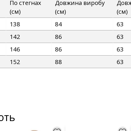
По стегнах
Довжина виробу
Довж
(см)
(см)
(см)
138
84
63
142
86
63
146
86
63
152
88
63
ють