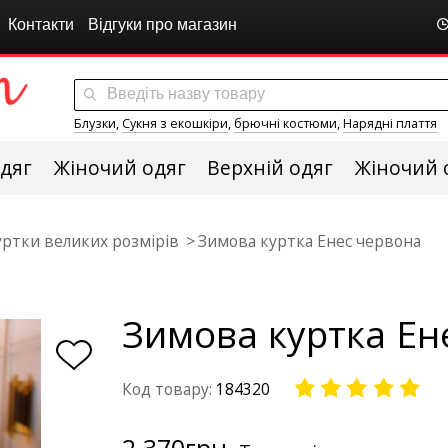
Контакти
Відгуки про магазин
Блузки
,
Сукня з екошкіри
,
брючні костюми
,
Нарядні плаття
дяг
Жіночий одяг
Верхній одяг
Жіночий 
уртки великих розмірів
Зимова куртка Енес червона
Зимова куртка Ен
Код товару:
184320
2 370
грн