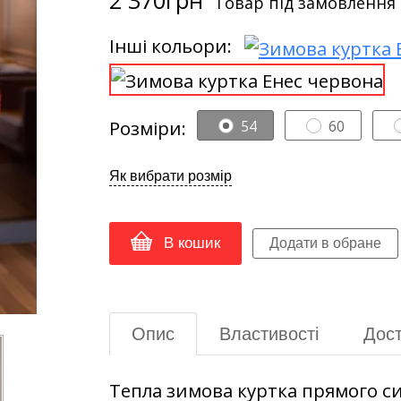
Товар під замовлення
Інші кольори:
Розміри:
54
60
Як вибрати розмір
В кошик
Опис
Властивості
Дост
Тепла зимова куртка прямого си