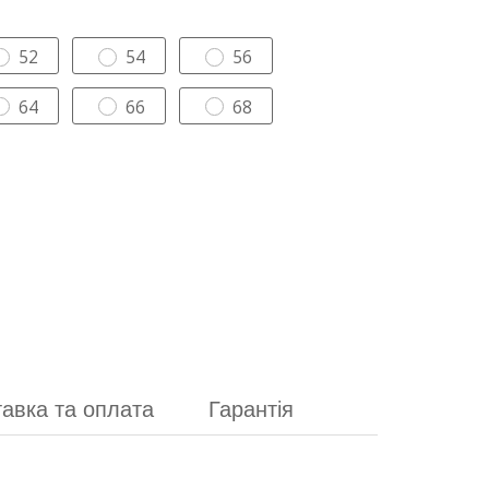
52
54
56
64
66
68
авка та оплата
Гарантія