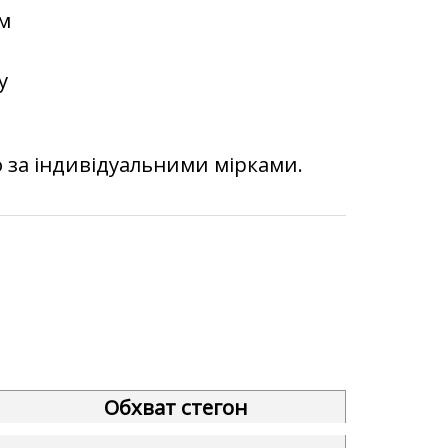
м
у
 за індивідуальними мірками.
Обхват стегон