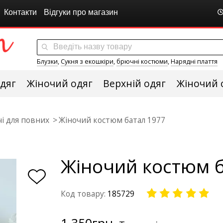
Контакти
Відгуки про магазин
Блузки
,
Сукня з екошкіри
,
брючні костюми
,
Нарядні плаття
дяг
Жіночий одяг
Верхній одяг
Жіночий 
і для повних
Жіночий костюм батал 1977
Жіночий костюм б
Код товару:
185729
1 350
грн