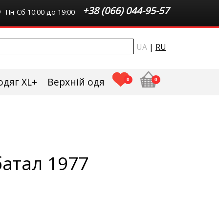
+38 (066) 044-95-57
Пн-Сб 10:00 до 19:00
UA
|
RU
одяг XL+
Верхній одяг плюс сайз
0
0
атал 1977