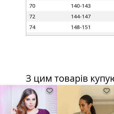
70
140-143
72
144-147
74
148-151
З цим товарів купу