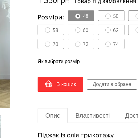
Товар під замовлення
Розміри:
48
50
58
60
62
70
72
74
Як вибрати розмір
В кошик
Опис
Властивості
Дост
Піджак із олія трикотажу