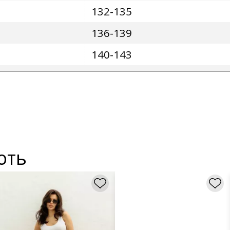
132-135
136-139
140-143
ють