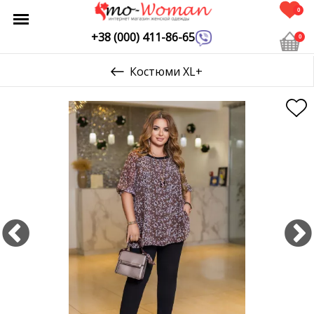
0
+38 (000) 411-86-65
0
Костюми XL+