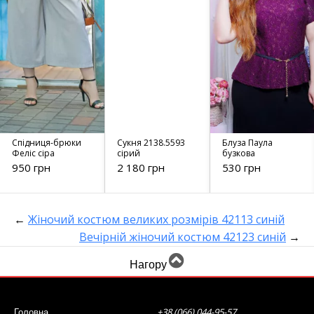
Спідниця-брюки
Сукня 2138.5593
Блуза Паула
Феліс сіра
сірий
бузкова
950 грн
2 180 грн
530 грн
←
Жіночий костюм великих розмірів 42113 синій
Вечірній жіночий костюм 42123 синій
→
Нагору
+38 (066) 044-95-57
Головна