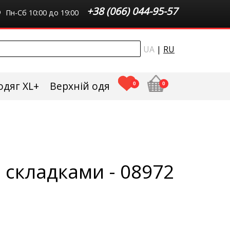
+38 (066) 044-95-57
Пн-Сб 10:00 до 19:00
UA
|
RU
одяг XL+
Верхній одяг плюс сайз
0
0
 складками - 08972