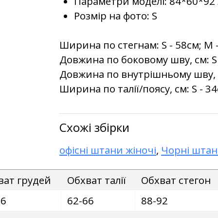
Параметри моделі: 84*60*92 
Розмір на фото: S
Ширина по стегнам: S - 58см; M -
Довжина по боковому шву, см: S -
Довжина по внутрішньому шву, см:
Ширина по талії/поясу, см: S - 34
Схожі збірки
офісні штани жіночі
,
Чорні шта
ват грудей
Обхват талії
Обхват стегон
86
62-66
88-92