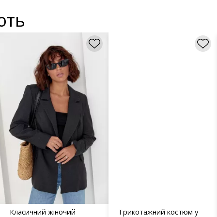
ють
Класичний жіночий
Трикотажний костюм у