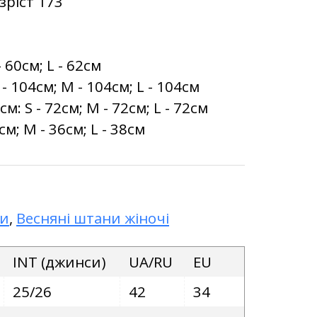
зріст 173
 60см; L - 62см
 104см; M - 104см; L - 104см
 S - 72см; M - 72см; L - 72см
см; M - 36см; L - 38см
ни
,
Весняні штани жіночі
INT (джинси)
UA/RU
EU
25/26
42
34