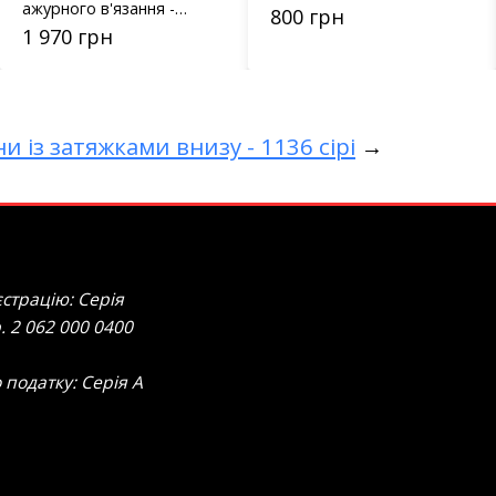
ажурного в'язання -
800 грн
023128 кавовий
1 970 грн
и із затяжками внизу - 1136 сірі
→
страцію: Серія
. 2 062 000 0400
 податку: Серія А