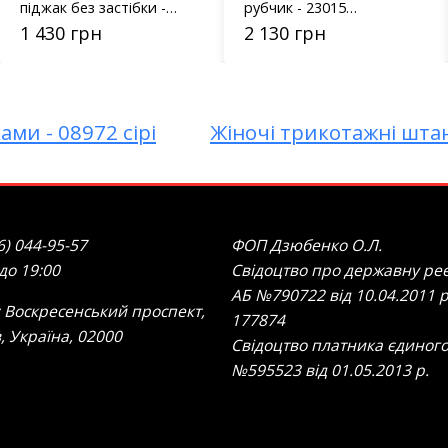
піджак без застібки -
рубчик - 23015
9301 темно-сірий
коричневий
1 430 грн
2 130 грн
ами - 08972 сірі
Жіночі трикотажні штан
6) 044-95-57
ФОП Дзюбенко О.Л.
 до 19:00
Свідоцтво про державну реє
АБ №790722 від 10.04.2011 р
 Воскресенський проспект,
177874
в, Україна, 02000
Свідоцтво платника єдиного
№595523 від 01.05.2013 р.