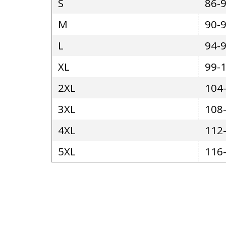
S
86-
M
90-
L
94-
XL
99-
2XL
104
3XL
108
4XL
112
5XL
116