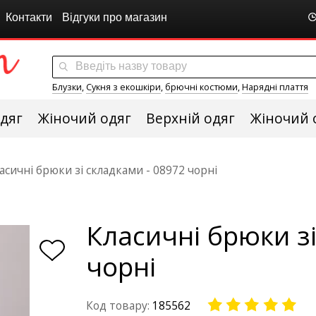
Контакти
Відгуки про магазин
Блузки
,
Сукня з екошкіри
,
брючні костюми
,
Нарядні плаття
дяг
Жіночий одяг
Верхній одяг
Жіночий 
асичні брюки зі складками - 08972 чорні
Класичні брюки зі
чорні
Код товару:
185562