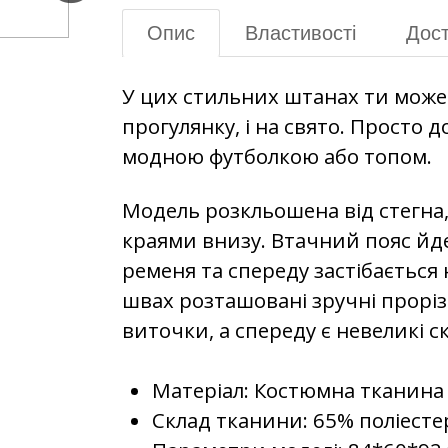
Опис
Властивості
Дост
У цих стильних штанах ти можеш
прогулянку, і на свято. Просто 
модною футболкою або топом.
Модель розкльошена від стегна
краями внизу. Втачний пояс йде
ременя та спереду застібається 
швах розташовані зручні прорізн
виточки, а спереду є невеликі с
Матеріал: Костюмна тканина
Склад тканини: 65% поліестер