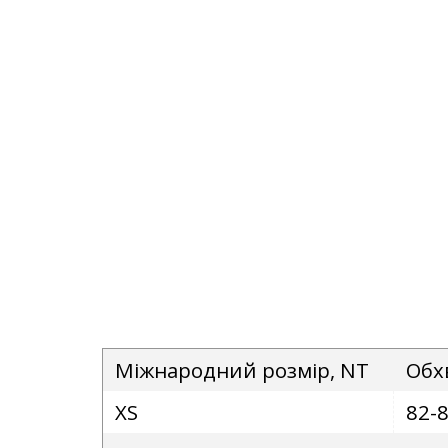
Міжнародний розмір, NT
Обх
XS
82-