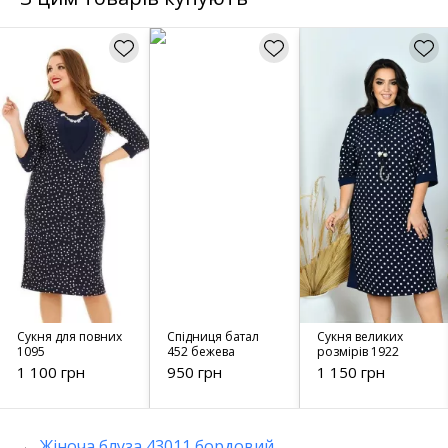
Сукня для повних
Спідниця батал
Сукня великих
1095
452 бежева
розмірів 1922
1 100 грн
950 грн
1 150 грн
←
Жіноча блуза 43011 бордовий