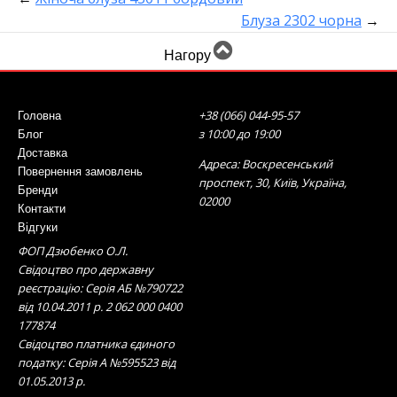
Блуза 2302 чорна
→
Нагору
+38 (066) 044-95-57
Головна
з 10:00 до 19:00
Блог
Доставка
Адреса: Воскресенський
Повернення замовлень
проспект, 30, Київ, Україна,
Бренди
02000
Контакти
Відгуки
ФОП Дзюбенко О.Л.
Свідоцтво про державну
реєстрацію: Серія АБ №790722
від 10.04.2011 р. 2 062 000 0400
177874
Свідоцтво платника єдиного
податку: Серія А №595523 від
01.05.2013 р.