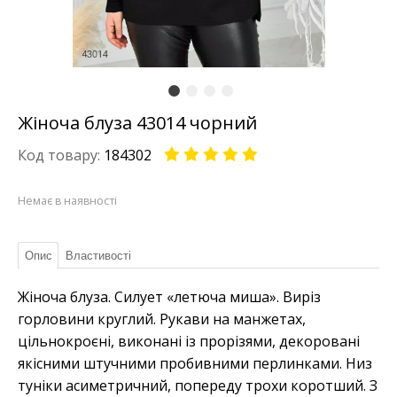
Жіноча блуза 43014 чорний
Код товару:
184302
Немає в наявності
Опис
Властивості
Жіноча блуза. Силует «летюча миша». Виріз
горловини круглий. Рукави на манжетах,
цільнокроєні, виконані із прорізями, декоровані
якісними штучними пробивними перлинками. Низ
туніки асиметричний, попереду трохи коротший. З